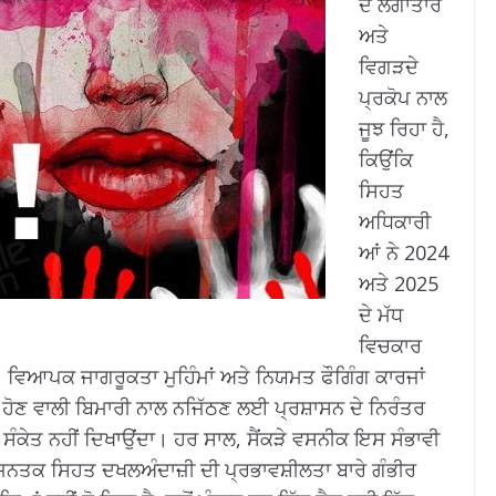
ਦੇ ਲਗਾਤਾਰ
ਅਤੇ
ਵਿਗੜਦੇ
ਪ੍ਰਕੋਪ ਨਾਲ
ਜੂਝ ਰਿਹਾ ਹੈ,
ਕਿਉਂਕਿ
ਸਿਹਤ
ਅਧਿਕਾਰੀ
ਆਂ ਨੇ 2024
ਅਤੇ 2025
ਦੇ ਮੱਧ
ਵਿਚਕਾਰ
ਹੈ। ਵਿਆਪਕ ਜਾਗਰੂਕਤਾ ਮੁਹਿੰਮਾਂ ਅਤੇ ਨਿਯਮਤ ਫੌਗਿੰਗ ਕਾਰਜਾਂ
ੈਦਾ ਹੋਣ ਵਾਲੀ ਬਿਮਾਰੀ ਨਾਲ ਨਜਿੱਠਣ ਲਈ ਪ੍ਰਸ਼ਾਸਨ ਦੇ ਨਿਰੰਤਰ
ੋਈ ਸੰਕੇਤ ਨਹੀਂ ਦਿਖਾਉਂਦਾ। ਹਰ ਸਾਲ, ਸੈਂਕੜੇ ਵਸਨੀਕ ਇਸ ਸੰਭਾਵੀ
ਦਾ ਜਨਤਕ ਸਿਹਤ ਦਖਲਅੰਦਾਜ਼ੀ ਦੀ ਪ੍ਰਭਾਵਸ਼ੀਲਤਾ ਬਾਰੇ ਗੰਭੀਰ