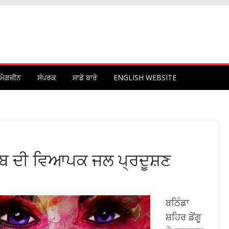
ਮੈਗਜ਼ੀਨ
ਸੰਪਰਕ
ਸਾਡੇ ਬਾਰੇ
ENGLISH WEBSITE
ੰਜਾਬ ਦੀ ਵਿਆਪਕ ਜਲ ਪ੍ਰਦੂਸ਼ਣ
ਬਠਿੰਡਾ
ਸ਼ਹਿਰ ਡੇਂਗੂ