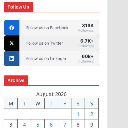
Follow Us
316K
Follow us on Facebook
Followers
6.7K+
Follow us on Twitter
Followers
60k+
Follow us on LinkedIn
Followers
Archive
August 2026
M
T
W
T
F
S
S
1
2
3
4
5
6
7
8
9