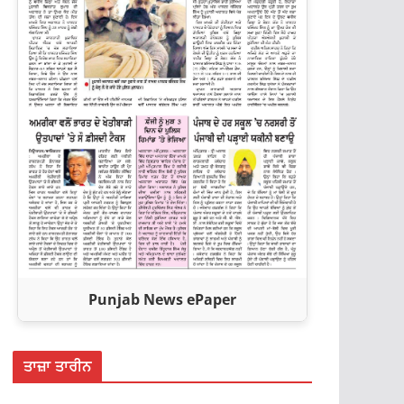
Punjab News ePaper
ਤਾਜ਼ਾ ਤਾਰੀਨ