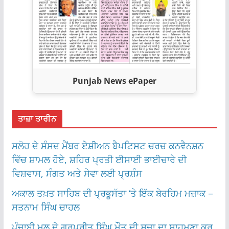
Punjab News ePaper
ਤਾਜ਼ਾ ਤਾਰੀਨ
ਸਲੋਹ ਦੇ ਸੰਸਦ ਮੈਂਬਰ ਏਸ਼ੀਅਨ ਬੈਪਟਿਸਟ ਚਰਚ ਕਨਵੈਨਸ਼ਨ
ਵਿੱਚ ਸ਼ਾਮਲ ਹੋਏ, ਸ਼ਹਿਰ ਪ੍ਰਤੀ ਈਸਾਈ ਭਾਈਚਾਰੇ ਦੀ
ਵਿਸ਼ਵਾਸ, ਸੰਗਤ ਅਤੇ ਸੇਵਾ ਲਈ ਪ੍ਰਸ਼ੰਸ
ਅਕਾਲ ਤਖ਼ਤ ਸਾਹਿਬ ਦੀ ਪ੍ਰਭੂਸੱਤਾ ‘ਤੇ ਇੱਕ ਬੇਰਹਿਮ ਮਜ਼ਾਕ –
ਸਤਨਾਮ ਸਿੰਘ ਚਾਹਲ
ਪੰਜਾਬੀ ਮੂਲ ਦੇ ਗੁਰਪ੍ਰੀਤ ਸਿੰਘ ਮੌਤ ਦੀ ਸਜ਼ਾ ਦਾ ਸਾਹਮਣਾ ਕਰ