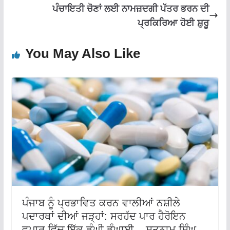
ਪੰਚਾਇਤੀ ਚੋਣਾਂ ਲਈ ਨਾਮਜ਼ਦਗੀ ਪੱਤਰ ਭਰਨ ਦੀ
ਪ੍ਰਕਿਰਿਆ ਹੋਈ ਸ਼ੁਰੂ
You May Also Like
ਪੰਜਾਬ ਨੂੰ ਪ੍ਰਭਾਵਿਤ ਕਰਨ ਵਾਲੀਆਂ ਨਸ਼ੀਲੇ
ਪਦਾਰਥਾਂ ਦੀਆਂ ਜੜ੍ਹਾਂ: ਸਰਹੱਦ ਪਾਰ ਹੈਰੋਇਨ
ਵਪਾਰ ਵਿੱਚ ਇੱਕ ਡੂੰਘੀ ਡੂੰਘਾਈ – ਸਤਨਾਮ ਸਿੰਘ