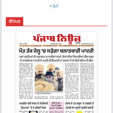
« Jul
ਈਪੇਪਰ