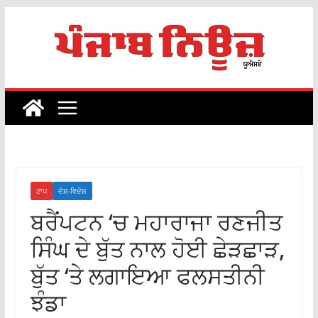
Skip
to
content
ਟਾਪ
ਦੇਸ਼-ਵਿਦੇਸ਼
ਬਰੈਂਪਟਨ ‘ਚ ਮਹਾਰਾਜਾ ਰਣਜੀਤ
ਸਿੰਘ ਦੇ ਬੁੱਤ ਨਾਲ ਹੋਈ ਛੇੜਛਾੜ,
ਬੁੱਤ ‘ਤੇ ਲਗਾਇਆ ਫਲਸਤੀਨੀ
ਝੰਡਾ