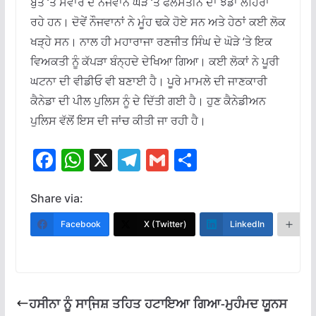
ਬੁੱਤ ‘ਤੇ ਸਵਾਰ ਦੋ ਨੌਜਵਾਨ ਘੋੜੇ ‘ਤੇ ਫਲਸਤੀਨ ਦਾ ਝੰਡਾ ਲਹਿਰਾ
ਰਹੇ ਹਨ। ਦੋਵੇਂ ਨੌਜਵਾਨਾਂ ਨੇ ਮੂੰਹ ਢਕੇ ਹੋਏ ਸਨ ਅਤੇ ਹੇਠਾਂ ਕਈ ਲੋਕ
ਖੜ੍ਹੇ ਸਨ। ਨਾਲ ਹੀ ਮਹਾਰਾਜਾ ਰਣਜੀਤ ਸਿੰਘ ਦੇ ਘੋੜੇ ‘ਤੇ ਇਕ
ਵਿਅਕਤੀ ਨੂੰ ਕੱਪੜਾ ਬੰਨ੍ਹਦੇ ਦੇਖਿਆ ਗਿਆ। ਕਈ ਲੋਕਾਂ ਨੇ ਪੂਰੀ
ਘਟਨਾ ਦੀ ਵੀਡੀਓ ਵੀ ਬਣਾਈ ਹੈ। ਪੂਰੇ ਮਾਮਲੇ ਦੀ ਜਾਣਕਾਰੀ
ਕੈਨੇਡਾ ਦੀ ਪੀਲ ਪੁਲਿਸ ਨੂੰ ਦੇ ਦਿੱਤੀ ਗਈ ਹੈ। ਹੁਣ ਕੈਨੇਡੀਅਨ
ਪੁਲਿਸ ਵੱਲੋਂ ਇਸ ਦੀ ਜਾਂਚ ਕੀਤੀ ਜਾ ਰਹੀ ਹੈ।
F
W
X
T
G
S
ac
h
el
m
h
e
at
e
ai
ar
Share via:
b
s
gr
l
e
Facebook
X (Twitter)
LinkedIn
M
o
A
a
o
p
m
k
p
ਹਸੀਨਾ ਨੂੰ ਸਾਜਿ਼ਸ਼ ਤਹਿਤ ਹਟਾਇਆ ਗਿਆ-ਮੁਹੰਮਦ ਯੂਨਸ