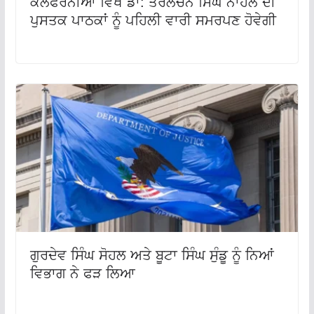
ਕੈਲੇਫੋਰਨੀਆ ਵਿਖੇ ਡਾ: ਤਰਲੋਚਨ ਸਿੰਘ ਨਾਹਲ ਦੀ
ਪੁਸਤਕ ਪਾਠਕਾਂ ਨੂੰ ਪਹਿਲੀ ਵਾਰੀ ਸਮਰਪਣ ਹੋਵੇਗੀ
ਗੁਰਦੇਵ ਸਿੰਘ ਸੋਹਲ ਅਤੇ ਬੂਟਾ ਸਿੰਘ ਸੁੰਡੂ ਨੂੰ ਨਿਆਂ
ਵਿਭਾਗ ਨੇ ਫੜ ਲਿਆ