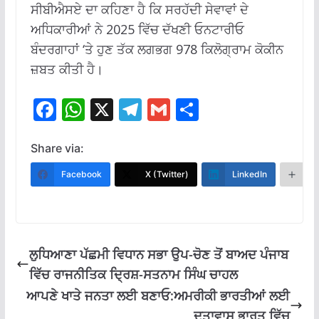
ਸੀਬੀਐਸਏ ਦਾ ਕਹਿਣਾ ਹੈ ਕਿ ਸਰਹੱਦੀ ਸੇਵਾਵਾਂ ਦੇ
ਅਧਿਕਾਰੀਆਂ ਨੇ 2025 ਵਿੱਚ ਦੱਖਣੀ ਓਨਟਾਰੀਓ
ਬੰਦਰਗਾਹਾਂ ‘ਤੇ ਹੁਣ ਤੱਕ ਲਗਭਗ 978 ਕਿਲੋਗ੍ਰਾਮ ਕੋਕੀਨ
ਜ਼ਬਤ ਕੀਤੀ ਹੈ।
F
W
X
T
G
S
ac
h
el
m
h
e
at
e
ai
ar
Share via:
b
s
gr
l
e
Facebook
X (Twitter)
LinkedIn
M
o
A
a
o
p
m
k
p
ਲੁਧਿਆਣਾ ਪੱਛਮੀ ਵਿਧਾਨ ਸਭਾ ਉਪ-ਚੋਣ ਤੋਂ ਬਾਅਦ ਪੰਜਾਬ
ਵਿੱਚ ਰਾਜਨੀਤਿਕ ਦ੍ਰਿਸ਼-ਸਤਨਾਮ ਸਿੰਘ ਚਾਹਲ
ਆਪਣੇ ਖਾਤੇ ਜਨਤਾ ਲਈ ਬਣਾਓ:ਅਮਰੀਕੀ ਭਾਰਤੀਆਂ ਲਈ
ਦੂਤਾਵਾਸ ਭਾਰਤ ਵਿੱਚ