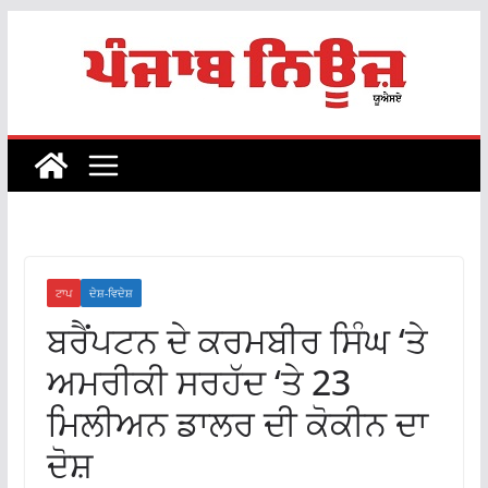
Skip
to
content
ਟਾਪ
ਦੇਸ਼-ਵਿਦੇਸ਼
ਬਰੈਂਪਟਨ ਦੇ ਕਰਮਬੀਰ ਸਿੰਘ ‘ਤੇ
ਅਮਰੀਕੀ ਸਰਹੱਦ ‘ਤੇ 23
ਮਿਲੀਅਨ ਡਾਲਰ ਦੀ ਕੋਕੀਨ ਦਾ
ਦੋਸ਼