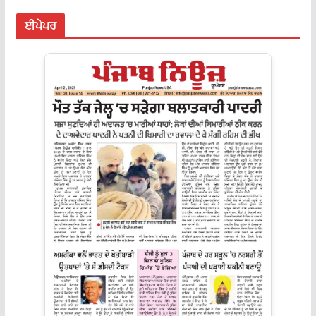
ਈਪੇਪਰ