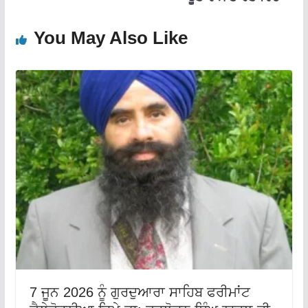
You May Also Like
7 ਜੂਨ 2026 ਨੂੰ ਗੁਰਦੁਆਰਾ ਸਾਹਿਬ ਫਰੀਮਾਂਟ