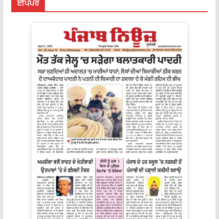
ਈਪੇਪਰ