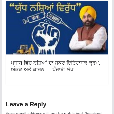
ਪੰਜਾਬ ਵਿੱਚ ਨਸ਼ਿਆਂ ਦਾ ਸੰਕਟ ਇਤਿਹਾਸਕ ਕ੍ਰਮ,
ਅੰਕੜੇ ਅਤੇ ਕਾਰਨ — ਪੰਜਾਬੀ ਲੇਖ
Leave a Reply
Your email address will not be published.
Required