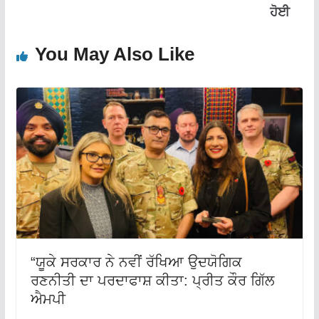
ਹੋਈ
You May Also Like
“ਯੂਕੇ ਸਰਕਾਰ ਨੇ ਨਵੀਂ ਰੱਖਿਆ ਉਦਯੋਗਿਕ
ਰਣਨੀਤੀ ਦਾ ਪਰਦਾਫਾਸ਼ ਕੀਤਾ: ਪ੍ਰੀਤ ਕੌਰ ਗਿੱਲ
ਐਮਪੀ