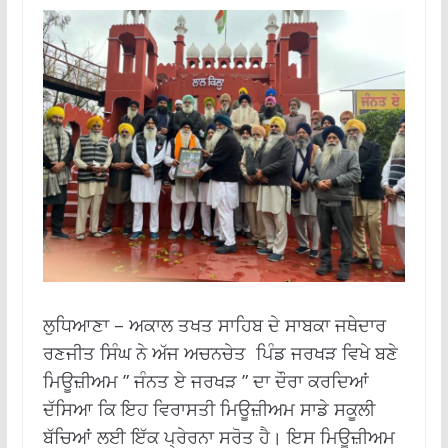
ਲੁਧਿਆਣਾ – ਅਕਾਲ ਤਖਤ ਸਾਹਿਬ ਦੇ ਸਾਬਕਾ ਜਥੇਦਾਰ
ਰਣਜੀਤ ਸਿੰਘ ਨੇ ਅੱਜ ਅਚਨਚੇਤ ਪਿੰਡ ਜਰਖੜ ਵਿਖੇ ਬਣੇ
ਮਿਊਜ਼ੀਅਮ ” ਜੰਨਤ ਏ ਜਰਖੜ ” ਦਾ ਦੌਰਾ ਕਰਦਿਆਂ
ਦੱਸਿਆ ਕਿ ਇਹ ਵਿਰਾਸਤੀ ਮਿਊਜ਼ੀਅਮ ਸਾਡੇ ਸਕੂਲੀ
ਬੱਚਿਆਂ ਲਈ ਇੱਕ ਪ੍ਰੇਰਨਾ ਸਰੋਤ ਹੈ। ਇਸ ਮਿਊਜ਼ੀਅਮ