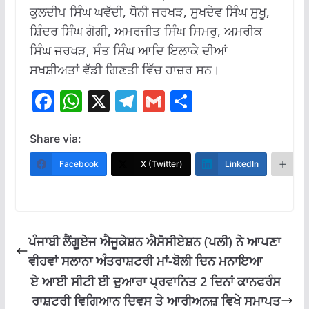
ਕੁਲਦੀਪ ਸਿੰਘ ਘਵੱਦੀ, ਧੋਨੀ ਜਰਖੜ, ਸੁਖਦੇਵ ਸਿੰਘ ਸੁਖੂ,
ਸ਼ਿੰਦਰ ਸਿੰਘ ਗੋਗੀ, ਅਮਰਜੀਤ ਸਿੰਘ ਸਿਮਰੁ, ਅਮਰੀਕ
ਸਿੰਘ ਜਰਖੜ, ਸੰਤ ਸਿੰਘ ਆਦਿ ਇਲਾਕੇ ਦੀਆਂ
ਸਖਸ਼ੀਅਤਾਂ ਵੱਡੀ ਗਿਣਤੀ ਵਿੱਚ ਹਾਜ਼ਰ ਸਨ।
F
W
X
T
G
S
ac
h
el
m
h
e
at
e
ai
ar
Share via:
b
s
gr
l
e
Facebook
X (Twitter)
LinkedIn
M
o
A
a
o
p
m
k
p
ਪੰਜਾਬੀ ਲੈਂਗੂਏਜ ਐਜੂਕੇਸ਼ਨ ਐਸੋਸੀਏਸ਼ਨ (ਪਲੀ) ਨੇ ਆਪਣਾ
ਵੀਹਵਾਂ ਸਲਾਨਾ ਅੰਤਰਾਸ਼ਟਰੀ ਮਾਂ-ਬੋਲੀ ਦਿਨ ਮਨਾਇਆ
ਏ ਆਈ ਸੀਟੀ ਈ ਦੁਆਰਾ ਪ੍ਰਵਾਨਿਤ 2 ਦਿਨਾਂ ਕਾਨਫਰੰਸ
ਰਾਸ਼ਟਰੀ ਵਿਗਿਆਨ ਦਿਵਸ ਤੇ ਆਰੀਅਨਜ਼ ਵਿਖੇ ਸਮਾਪਤ