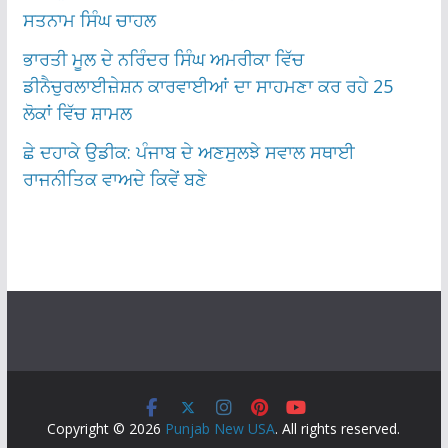
ਸਤਨਾਮ ਸਿੰਘ ਚਾਹਲ
ਭਾਰਤੀ ਮੂਲ ਦੇ ਨਰਿੰਦਰ ਸਿੰਘ ਅਮਰੀਕਾ ਵਿੱਚ
ਡੀਨੈਚੁਰਲਾਈਜ਼ੇਸ਼ਨ ਕਾਰਵਾਈਆਂ ਦਾ ਸਾਹਮਣਾ ਕਰ ਰਹੇ 25
ਲੋਕਾਂ ਵਿੱਚ ਸ਼ਾਮਲ
ਛੇ ਦਹਾਕੇ ਉਡੀਕ: ਪੰਜਾਬ ਦੇ ਅਣਸੁਲਝੇ ਸਵਾਲ ਸਥਾਈ
ਰਾਜਨੀਤਿਕ ਵਾਅਦੇ ਕਿਵੇਂ ਬਣੇ
Copyright © 2026
Punjab New USA
. All rights reserved.