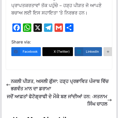
ਪ੍ਰਾਪਤਕਰਤਾਵਾਂ ਤੱਕ ਪਹੁੰਚੇ – ਹੜ੍ਹ ਪੀੜਤ ਜੋ ਆਪਣੇ
ਬਚਾਅ ਲਈ ਇਸ ਸਹਾਇਤਾ ‘ਤੇ ਨਿਰਭਰ ਹਨ।
F
W
X
T
G
S
ac
h
el
m
h
e
at
e
ai
ar
Share via:
b
s
gr
l
e
Facebook
X (Twitter)
LinkedIn
M
o
A
a
o
p
m
k
p
ਨਕਲੀ ਪੀੜਤ, ਅਸਲੀ ਗੁੱਸਾ: ਹੜ੍ਹ ਪ੍ਰਭਾਵਿਤ ਪੰਜਾਬ ਵਿੱਚ
ਭਗਵੰਤ ਮਾਨ ਦਾ ਡਰਾਮਾ
ਜਦੋਂ ਆਫ਼ਤਾਂ ਫੋਟੋਗ੍ਰਾਫੀ ਦੇ ਮੌਕੇ ਬਣ ਜਾਂਦੀਆਂ ਹਨ: -ਸਤਨਾਮ
ਸਿੰਘ ਚਾਹਲ