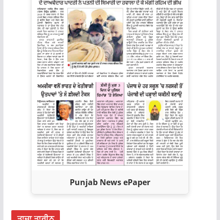
Punjab News ePaper
ਤਾਜ਼ਾ ਤਾਰੀਨ