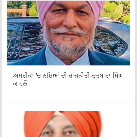
ਅਮਰੀਕਾ ’ਚ ਨਸ਼ਿਆਂ ਦੀ ਰਾਜਨੀਤੀ-ਦਰਬਾਰਾ ਸਿੰਘ
ਕਾਹਲੋਂ