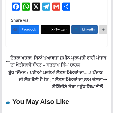
F
W
X
T
G
S
ac
h
el
m
h
e
at
e
ai
ar
Share via:
b
s
gr
l
e
Facebook
X (Twitter)
LinkedIn
M
o
A
a
o
p
m
k
p
ਦੋਹਰਾ ਖ਼ਤਰਾ: ਬਿਨਾਂ ਮੁਆਵਜ਼ਾ ਜ਼ਮੀਨ ਪ੍ਰਾਪਤੀ ਰਾਹੀਂ ਪੰਜਾਬ
ਦਾ ਖੇਤੀਬਾੜੀ ਸੰਕਟ – ਸਤਨਾਮ ਸਿੰਘ ਚਾਹਲ
ਬੁੱਧ ਚਿੰਤਨ / ਖ਼ਰੀਆਂ-ਖ਼ਰੀਆਂ ਲੋਟਣ ਮਿੱਤਰਾਂ ਦਾ…..! ਪੰਜਾਬ
ਦੀ ਲੋਕ ਬੋਲੀ ਹੈ ਕਿ ; ” ਲੋਟਣ ਮਿੱਤਰਾਂ ਦਾ,ਨਾਮ ਚੱਲਦਾ
ਗੋਬਿੰਦੀਏ ਤੇਰਾ !”ਬੁੱਧ ਸਿੰਘ ਨੀਲੋਂ
You May Also Like