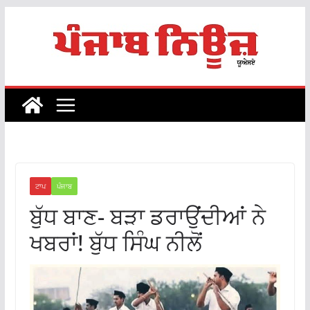
Skip
to
content
ਟਾਪ
ਪੰਜਾਬ
ਬੁੱਧ ਬਾਣ- ਬੜਾ ਡਰਾਉਂਦੀਆਂ ਨੇ
ਖਬਰਾਂ! ਬੁੱਧ ਸਿੰਘ ਨੀਲੋਂ