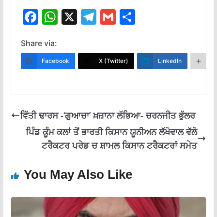
F
W
X
T
G
S
ac
h
el
m
h
e
at
e
ai
ar
Share via:
b
s
gr
l
e
Facebook
X (Twitter)
LinkedIn
M
o
A
a
o
p
m
k
p
ਵਿੱਤੀ ਢਾਰਸ -‘ਗੁਆਚਾ’ ਖ਼ਜ਼ਾਨਾ ਲੱਭਿਆ- ਚਰਨਜੀਤ ਭੁੱਲਰ
ਪਿੰਡ ਕੂੰਮ ਕਲਾਂ ਤੋਂ ਭਾਰਤੀ ਕਿਸਾਨ ਯੂਨੀਅਨ ਲੱਖੋਵਾਲ ਵੱਲੋ
ਟਰੈਕਟਰ ਪਰੇਡ ਚ ਸ਼ਾਮਲ ਕਿਸਾਨ ਟਰੈਕਟਰਾਂ ਸਮੇਤ
You May Also Like