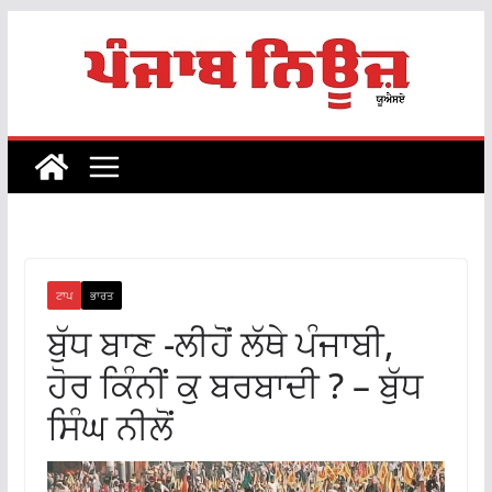
Skip
to
content
ਟਾਪ
ਭਾਰਤ
ਬੁੱਧ ਬਾਣ -ਲੀਹੋਂ ਲੱਥੇ ਪੰਜਾਬੀ,
ਹੋਰ ਕਿੰਨੀਂ ਕੁ ਬਰਬਾਦੀ ? – ਬੁੱਧ
ਸਿੰਘ ਨੀਲੋਂ