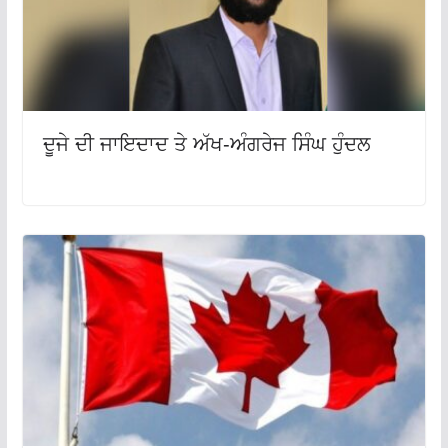
ਦੂਜੇ ਦੀ ਜਾਇਦਾਦ ਤੇ ਅੱਖ-ਅੰਗਰੇਜ ਸਿੰਘ ਹੁੰਦਲ