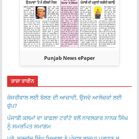
Punjab News ePaper
ਤਾਜ਼ਾ ਤਾਰੀਨ
ਕੇਜਰੀਵਾਲ ਲਈ ਬੋਲਣ ਦੀ ਆਜ਼ਾਦੀ, ਉਸਦੇ ਆਲੋਚਕਾਂ ਲਈ
ਚੁੱਪ?
ਪੰਜਾਬੀ ਕਲਮਾਂ ਦਾ ਕਾਫ਼ਲਾ ਟਰਾਂਟੋ ਵਲੋਂ ਨਾਵਲਕਾਰ ਨਾਨਕ ਸਿੰਘ
ਨੂੰ ਸਮਰਪਿਤ ਸਮਾਗਮ
ਪ੍ਰੋ. ਸਰਚਾਂਦ ਸਿੰਘ ਖਿਆਲਾ ਨੇ ਪੰਜਾਬ ਭਾਜਪਾ ਪ੍ਰਧਾਨ ਸ.