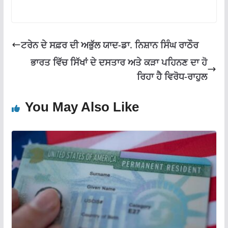
o
A
a
o
p
m
k
p
ਟਰੇਨ ਦੇ ਸਫ਼ਰ ਦੀ ਅਭੁੱਲ ਯਾਦ-ਡਾ. ਨਿਸ਼ਾਨ ਸਿੰਘ ਰਾਠੌਰ
ਭਾਰਤ ਵਿੱਚ ਸਿੱਖਾਂ ਦੇ ਦਸਤਾਰ ਅਤੇ ਕੜਾ ਪਹਿਨਣ ਦਾ ਹੋ
ਰਿਹਾ ਹੈ ਵਿਰੋਧ-ਰਾਹੁਲ
You May Also Like