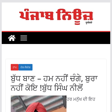
Skip
to
content
ਟਾਪ
ਦੇਸ਼-ਵਿਦੇਸ਼
ਬੁੱਧ ਬਾਣ – ਹਮ ਨਹੀਂ ਚੰਗੇ, ਬੁਰਾ
ਨਹੀਂ ਕੋਇ !ਬੁੱਧ ਸਿੰਘ ਨੀਲੋਂ
ਹਰ ਮਨੁੱਖ ਦੀ ਇਹ