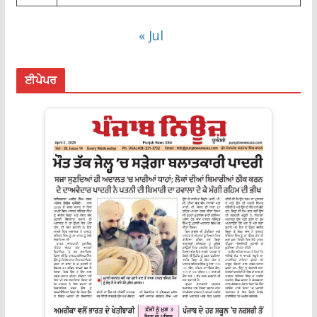
« Jul
ਈਪੇਪਰ