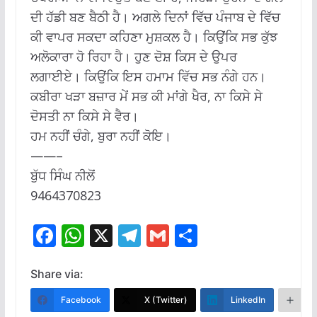
ਦੀ ਹੱਡੀ ਬਣ ਬੈਠੀ ਹੈ। ਅਗਲੇ ਦਿਨਾਂ ਵਿੱਚ ਪੰਜਾਬ ਦੇ ਵਿੱਚ
ਕੀ ਵਾਪਰ ਸਕਦਾ ਕਹਿਣਾ ਮੁਸ਼ਕਲ ਹੈ। ਕਿਉਂਕਿ ਸਭ ਕੁੱਝ
ਅਲੋਕਾਰਾ ਹੋ ਰਿਹਾ ਹੈ। ਹੁਣ ਦੋਸ਼ ਕਿਸ ਦੇ ਉਪਰ
ਲਗਾਈਏ। ਕਿਉਂਕਿ ਇਸ ਹਮਾਮ ਵਿੱਚ ਸਭ ਨੰਗੇ ਹਨ।
ਕਬੀਰਾ ਖੜਾ ਬਜ਼ਾਰ ਮੇਂ ਸਭ ਕੀ ਮਾਂਗੇ ਖੈਰ, ਨਾ ਕਿਸੇ ਸੇ
ਦੋਸਤੀ ਨਾ ਕਿਸੇ ਸੇ ਵੈਰ।
ਹਮ ਨਹੀਂ ਚੰਗੇ, ਬੁਰਾ ਨਹੀਂ ਕੋਇ।
——–
ਬੁੱਧ ਸਿੰਘ ਨੀਲੋਂ
9464370823
F
W
X
T
G
S
ac
h
el
m
h
e
at
e
ai
ar
Share via:
b
s
gr
l
e
Facebook
X (Twitter)
LinkedIn
M