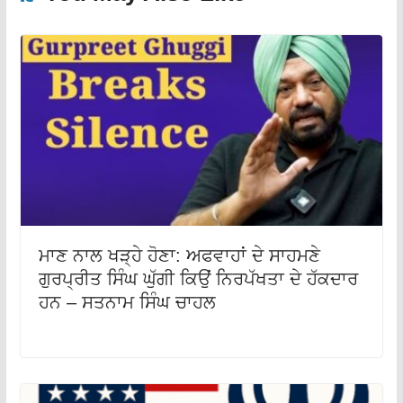
ਮਾਣ ਨਾਲ ਖੜ੍ਹੇ ਹੋਣਾ: ਅਫਵਾਹਾਂ ਦੇ ਸਾਹਮਣੇ
ਗੁਰਪ੍ਰੀਤ ਸਿੰਘ ਘੁੱਗੀ ਕਿਉਂ ਨਿਰਪੱਖਤਾ ਦੇ ਹੱਕਦਾਰ
ਹਨ – ਸਤਨਾਮ ਸਿੰਘ ਚਾਹਲ