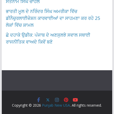
ਸਤਨਾਮ ਸਿੰਘ ਚਾਹਲ
ਭਾਰਤੀ ਮੂਲ ਦੇ ਨਰਿੰਦਰ ਸਿੰਘ ਅਮਰੀਕਾ ਵਿੱਚ
ਡੀਨੈਚੁਰਲਾਈਜ਼ੇਸ਼ਨ ਕਾਰਵਾਈਆਂ ਦਾ ਸਾਹਮਣਾ ਕਰ ਰਹੇ 25
ਲੋਕਾਂ ਵਿੱਚ ਸ਼ਾਮਲ
ਛੇ ਦਹਾਕੇ ਉਡੀਕ: ਪੰਜਾਬ ਦੇ ਅਣਸੁਲਝੇ ਸਵਾਲ ਸਥਾਈ
ਰਾਜਨੀਤਿਕ ਵਾਅਦੇ ਕਿਵੇਂ ਬਣੇ
Copyright © 2026
Punjab New USA
. All rights reserved.