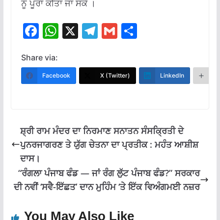
ਨੂੰ ਪੂਰਾ ਕੀਤਾ ਜਾ ਸਕੇ ।
F
W
X
T
G
S
ac
h
el
m
h
e
at
e
ai
ar
Share via:
b
s
gr
l
e
Facebook
X (Twitter)
LinkedIn
M
o
A
a
o
p
m
k
p
ਸ਼੍ਰੀ ਰਾਮ ਮੰਦਰ ਦਾ ਨਿਰਮਾਣ ਸਨਾਤਨ ਸੰਸਕ੍ਰਿਤੀ ਦੇ
ਪੁਨਰਜਾਗਰਣ ਤੇ ਯੁੱਗ ਚੇਤਨਾ ਦਾ ਪ੍ਰਤੀਕ : ਮਹੰਤ ਆਸ਼ੀਸ਼
ਦਾਸ।
“ਰੰਗਲਾ ਪੰਜਾਬ ਫੰਡ — ਜਾਂ ਰੰਗ ਲੁੱਟ ਪੰਜਾਬ ਫੰਡ?” ਸਰਕਾਰ
ਦੀ ਨਵੀਂ ‘ਸਵੈ-ਇੱਛਤ’ ਦਾਨ ਮੁਹਿੰਮ ‘ਤੇ ਇੱਕ ਵਿਅੰਗਮਈ ਨਜ਼ਰ
You May Also Like