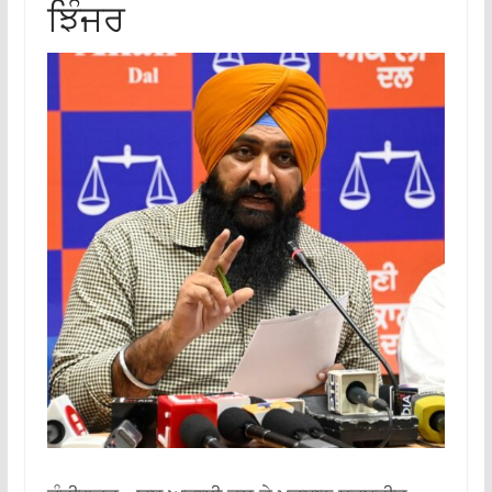
ਝਿੰਜਰ