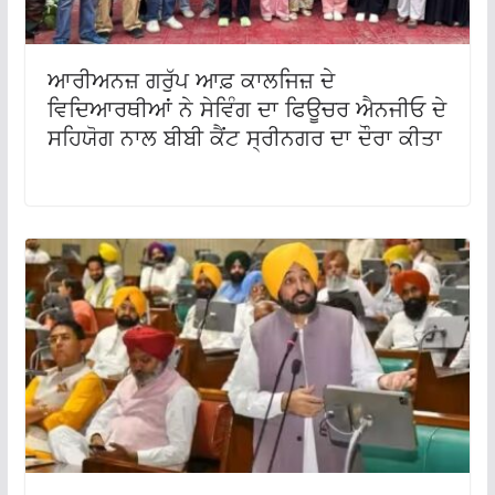
ਆਰੀਅਨਜ਼ ਗਰੁੱਪ ਆਫ਼ ਕਾਲਜਿਜ਼ ਦੇ
ਵਿਦਿਆਰਥੀਆਂ ਨੇ ਸੇਵਿੰਗ ਦਾ ਫਿਊਚਰ ਐਨਜੀਓ ਦੇ
ਸਹਿਯੋਗ ਨਾਲ ਬੀਬੀ ਕੈਂਟ ਸ੍ਰੀਨਗਰ ਦਾ ਦੌਰਾ ਕੀਤਾ