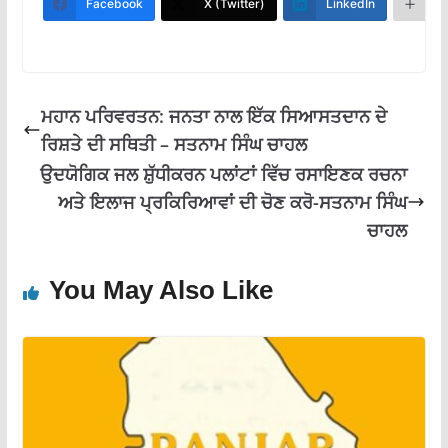
b
s
gr
l
e
Facebook
X (Twitter)
LinkedIn
M
o
A
a
o
p
m
k
p
ਮਹਾਨ ਪਰਿਵਰਤਨ: ਜਨਤਾ ਨਾਲ ਇੱਕ ਸਿਆਸਤਦਾਨ ਦੇ
ਰਿਸ਼ਤੇ ਦੀ ਸਥਿਤੀ – ਸਤਨਾਮ ਸਿੰਘ ਚਾਹਲ
ਉਦਯੋਗਿਕ ਜਲ ਸ਼ੁੱਧੀਕਰਨ ਪਲਾਂਟਾਂ ਵਿੱਚ ਰਸਾਇਣਕ ਰਚਨਾ
ਅਤੇ ਇਲਾਜ ਪ੍ਰਕਿਰਿਆਵਾਂ ਦੀ ਚੋਣ ਕਰੋ-ਸਤਨਾਮ ਸਿੰਘ
ਚਾਹਲ
You May Also Like