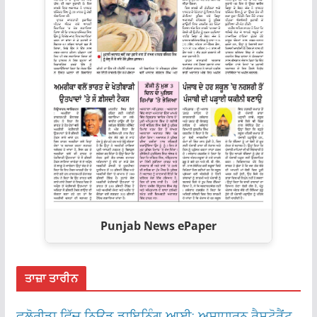
Punjab News ePaper
ਤਾਜ਼ਾ ਤਾਰੀਨ
ਫਲੋਰੀਡਾ ਵਿੱਚ ਨਿਊਡ ਡਾਇਨਿੰਗ ਆਈ: ਅਸਾਧਾਰਨ ਰੈਸਟੋਰੈਂਟ