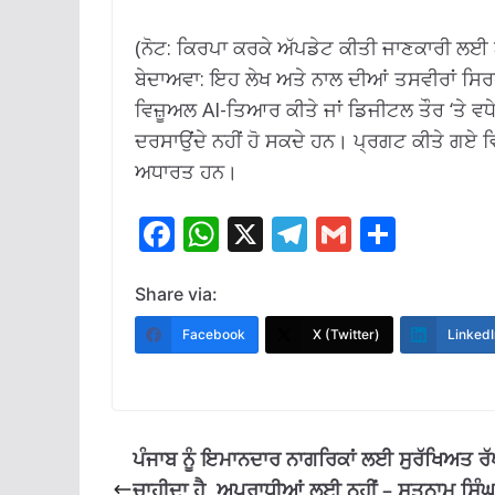
(ਨੋਟ: ਕਿਰਪਾ ਕਰਕੇ ਅੱਪਡੇਟ ਕੀਤੀ ਜਾਣਕਾਰੀ ਲਈ
ਬੇਦਾਅਵਾ: ਇਹ ਲੇਖ ਅਤੇ ਨਾਲ ਦੀਆਂ ਤਸਵੀਰਾਂ ਸਿਰਫ
ਵਿਜ਼ੂਅਲ AI-ਤਿਆਰ ਕੀਤੇ ਜਾਂ ਡਿਜੀਟਲ ਤੌਰ ‘ਤੇ ਵਧ
ਦਰਸਾਉਂਦੇ ਨਹੀਂ ਹੋ ਸਕਦੇ ਹਨ। ਪ੍ਰਗਟ ਕੀਤੇ ਗਏ ਵ
ਅਧਾਰਤ ਹਨ।
F
W
X
T
G
S
ac
h
el
m
h
e
at
e
ai
ar
Share via:
b
s
gr
l
e
Facebook
X (Twitter)
LinkedI
o
A
a
o
p
m
k
p
ਪੰਜਾਬ ਨੂੰ ਇਮਾਨਦਾਰ ਨਾਗਰਿਕਾਂ ਲਈ ਸੁਰੱਖਿਅਤ ਰੱ
ਚਾਹੀਦਾ ਹੈ, ਅਪਰਾਧੀਆਂ ਲਈ ਨਹੀਂ – ਸਤਨਾਮ ਸਿੰਘ