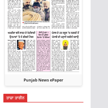
Punjab News ePaper
ਤਾਜ਼ਾ ਤਾਰੀਨ