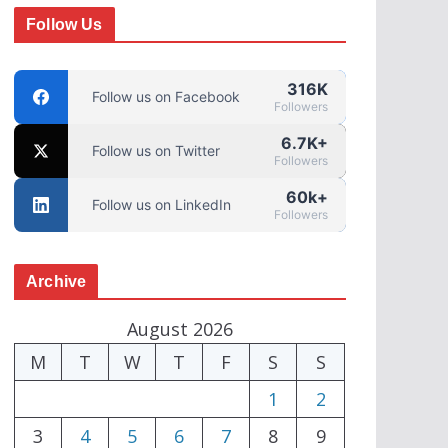
Follow Us
316K
Follow us on Facebook
Followers
6.7K+
Follow us on Twitter
Followers
60k+
Follow us on LinkedIn
Followers
Archive
August 2026
M
T
W
T
F
S
S
1
2
3
4
5
6
7
8
9