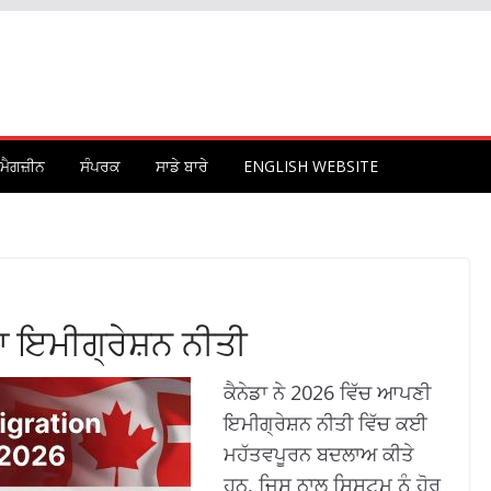
ਮੈਗਜ਼ੀਨ
ਸੰਪਰਕ
ਸਾਡੇ ਬਾਰੇ
ENGLISH WEBSITE
ਾ ਇਮੀਗ੍ਰੇਸ਼ਨ ਨੀਤੀ
ਕੈਨੇਡਾ ਨੇ 2026 ਵਿੱਚ ਆਪਣੀ
ਇਮੀਗ੍ਰੇਸ਼ਨ ਨੀਤੀ ਵਿੱਚ ਕਈ
ਮਹੱਤਵਪੂਰਨ ਬਦਲਾਅ ਕੀਤੇ
ਹਨ, ਜਿਸ ਨਾਲ ਸਿਸਟਮ ਨੂੰ ਹੋਰ