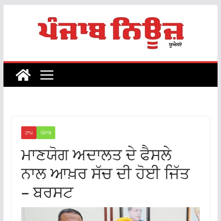
Skip
to
content
ਟਾਪ
ਪੰਜਾਬ
ਮਾਣਯੋਗ ਅਦਾਲਤ ਦੇ ਫੈਸਲੇ
ਨਾਲ ਆਖ਼ਰ ਸੱਚ ਦੀ ਹੋਈ ਜਿੱਤ
– ਬਰਸਟ