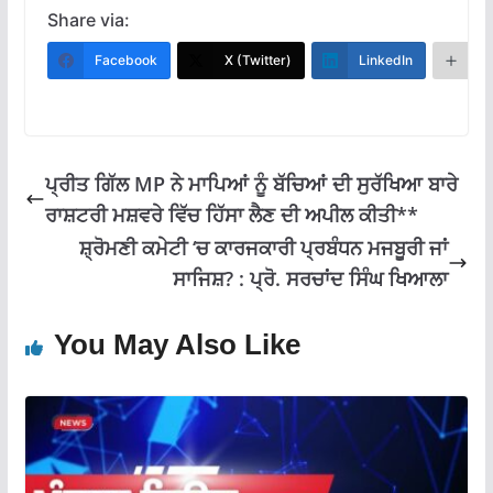
e
at
e
ai
ar
Share via:
b
s
gr
l
e
Facebook
X (Twitter)
LinkedIn
M
o
A
a
o
p
m
k
p
ਪ੍ਰੀਤ ਗਿੱਲ MP ਨੇ ਮਾਪਿਆਂ ਨੂੰ ਬੱਚਿਆਂ ਦੀ ਸੁਰੱਖਿਆ ਬਾਰੇ
ਰਾਸ਼ਟਰੀ ਮਸ਼ਵਰੇ ਵਿੱਚ ਹਿੱਸਾ ਲੈਣ ਦੀ ਅਪੀਲ ਕੀਤੀ**
ਸ਼੍ਰੋਮਣੀ ਕਮੇਟੀ ‘ਚ ਕਾਰਜਕਾਰੀ ਪ੍ਰਬੰਧਨ ਮਜਬੂਰੀ ਜਾਂ
ਸਾਜਿਸ਼? : ਪ੍ਰੋ. ਸਰਚਾਂਦ ਸਿੰਘ ਖਿਆਲਾ
You May Also Like