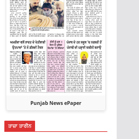
Punjab News ePaper
ਤਾਜ਼ਾ ਤਾਰੀਨ