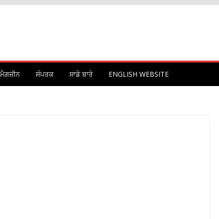
ਮੈਗਜ਼ੀਨ
ਸੰਪਰਕ
ਸਾਡੇ ਬਾਰੇ
ENGLISH WEBSITE