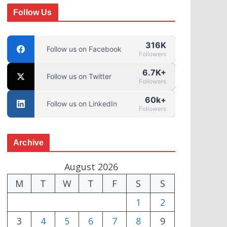
Follow Us
316K
Follow us on Facebook
Followers
6.7K+
Follow us on Twitter
Followers
60k+
Follow us on LinkedIn
Followers
Archive
August 2026
M
T
W
T
F
S
S
1
2
3
4
5
6
7
8
9