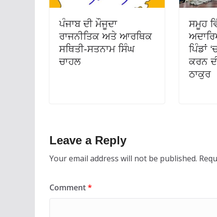
ਪੰਜਾਬ ਦੀ ਮੌਜੂਦਾ
ਸਮੂਹ ਵ
ਰਾਜਨੀਤਿਕ ਅਤੇ ਆਰਥਿਕ
ਅਦਾਰਿਆਂ
ਸਥਿਤੀ-ਸਤਨਾਮ ਸਿੰਘ
ਪਿੰਡਾਂ ‘
ਚਾਹਲ
ਕਰਨ ਦੀ
ਠਾਕੁਰ
Leave a Reply
Your email address will not be published.
Requ
Comment
*