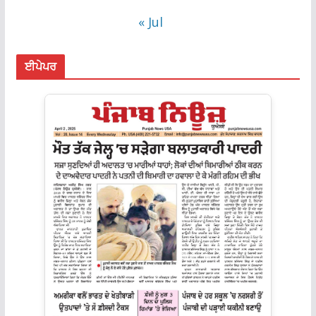
« Jul
ਈਪੇਪਰ