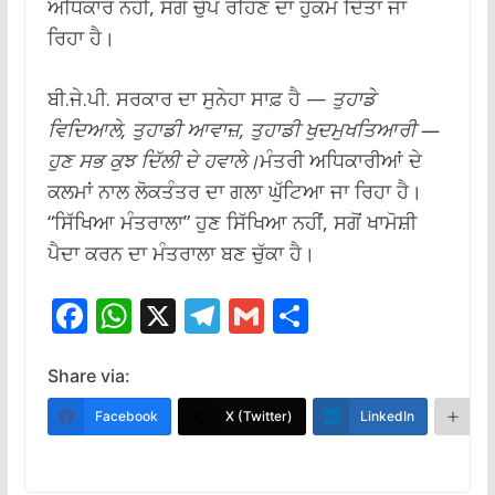
ਅਧਿਕਾਰ ਨਹੀਂ, ਸਗੋਂ ਚੁੱਪ ਰਹਿਣ ਦਾ ਹੁਕਮ ਦਿੱਤਾ ਜਾ
ਰਿਹਾ ਹੈ।
ਬੀ.ਜੇ.ਪੀ. ਸਰਕਾਰ ਦਾ ਸੁਨੇਹਾ ਸਾਫ਼ ਹੈ —
ਤੁਹਾਡੇ
ਵਿਦਿਆਲੇ, ਤੁਹਾਡੀ ਆਵਾਜ਼, ਤੁਹਾਡੀ ਖੁਦਮੁਖਤਿਆਰੀ —
ਹੁਣ ਸਭ ਕੁਝ ਦਿੱਲੀ ਦੇ ਹਵਾਲੇ।
ਮੰਤਰੀ ਅਧਿਕਾਰੀਆਂ ਦੇ
ਕਲਮਾਂ ਨਾਲ ਲੋਕਤੰਤਰ ਦਾ ਗਲਾ ਘੁੱਟਿਆ ਜਾ ਰਿਹਾ ਹੈ।
“ਸਿੱਖਿਆ ਮੰਤਰਾਲਾ” ਹੁਣ ਸਿੱਖਿਆ ਨਹੀਂ, ਸਗੋਂ ਖਾਮੋਸ਼ੀ
ਪੈਦਾ ਕਰਨ ਦਾ ਮੰਤਰਾਲਾ ਬਣ ਚੁੱਕਾ ਹੈ।
F
W
X
T
G
S
ac
h
el
m
h
e
at
e
ai
ar
Share via:
b
s
gr
l
e
Facebook
X (Twitter)
LinkedIn
M
o
A
a
o
p
m