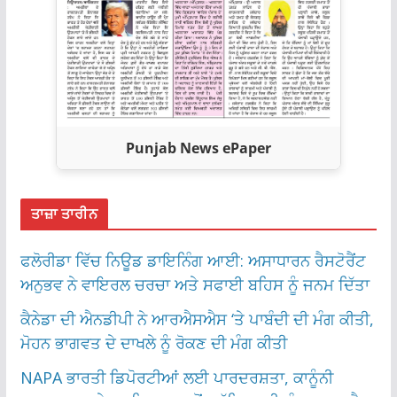
Punjab News ePaper
ਤਾਜ਼ਾ ਤਾਰੀਨ
ਫਲੋਰੀਡਾ ਵਿੱਚ ਨਿਊਡ ਡਾਇਨਿੰਗ ਆਈ: ਅਸਾਧਾਰਨ ਰੈਸਟੋਰੈਂਟ
ਅਨੁਭਵ ਨੇ ਵਾਇਰਲ ਚਰਚਾ ਅਤੇ ਸਫਾਈ ਬਹਿਸ ਨੂੰ ਜਨਮ ਦਿੱਤਾ
ਕੈਨੇਡਾ ਦੀ ਐਨਡੀਪੀ ਨੇ ਆਰਐਸਐਸ ‘ਤੇ ਪਾਬੰਦੀ ਦੀ ਮੰਗ ਕੀਤੀ,
ਮੋਹਨ ਭਾਗਵਤ ਦੇ ਦਾਖਲੇ ਨੂੰ ਰੋਕਣ ਦੀ ਮੰਗ ਕੀਤੀ
NAPA ਭਾਰਤੀ ਡਿਪੋਰਟੀਆਂ ਲਈ ਪਾਰਦਰਸ਼ਤਾ, ਕਾਨੂੰਨੀ