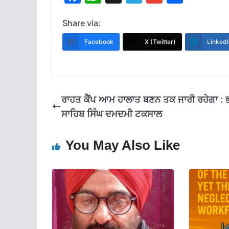
ac
h
el
m
h
e
at
e
ai
ar
Share via:
b
s
gr
l
e
Facebook
X (Twitter)
LinkedI
o
A
a
o
p
m
k
p
ਰਾਹਤ ਕੈਂਪ ਆਮ ਹਾਲਾਤ ਬਣਨ ਤਕ ਜਾਰੀ ਰਹੇਗਾ :
ਸਾਹਿਬ ਸਿੰਘ ਦਮਦਮੀ ਟਕਸਾਲ
You May Also Like