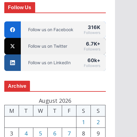
Follow Us
316K
Follow us on Facebook
Followers
6.7K+
Follow us on Twitter
Followers
60k+
Follow us on LinkedIn
Followers
Archive
August 2026
M
T
W
T
F
S
S
1
2
3
4
5
6
7
8
9