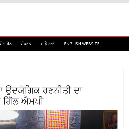
ਮੈਗਜ਼ੀਨ
ਸੰਪਰਕ
ਸਾਡੇ ਬਾਰੇ
ENGLISH WEBSITE
ਖਿਆ ਉਦਯੋਗਿਕ ਰਣਨੀਤੀ ਦਾ
ਰ ਗਿੱਲ ਐਮਪੀ