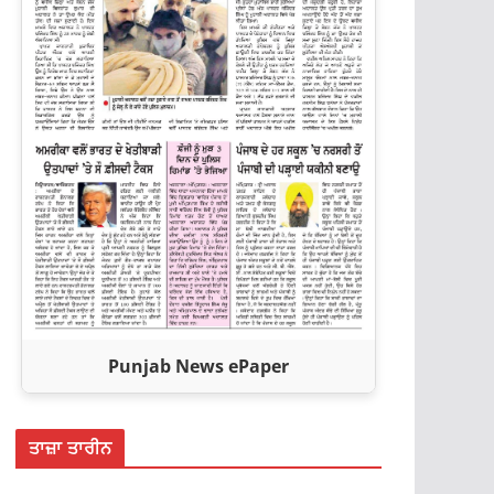
Punjab News ePaper
ਤਾਜ਼ਾ ਤਾਰੀਨ