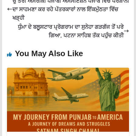
ਉੱਤਰੀ ਅਮਰੀਕੀ ਪੰਜਾਬੀ ਐਸੋਸੀਏਸ਼ਨ ਪੰਜਾਬ ਵਿੱਚ ਪਰੇਸ਼ਾਨੀ
ਦਾ ਸਾਹਮਣਾ ਕਰ ਰਹੇ ਪੱਤਰਕਾਰਾਂ ਨਾਲ ਇੱਕਮੁੱਠਤਾ ਵਿੱਚ
ਖੜ੍ਹੀ
ਧੁੰਮਾ ਦੇ ਬਲੂਸਟਾਰ ਪ੍ਰੋਗਰਾਮ ਦਾ ਸੁਨੇਹਾ ਗੜਗੱਜ ਤੋਂ ਪਰੇ
ਗਿਆ, ਪਟਨਾ ਸਾਹਿਬ ਤੱਕ ਪਹੁੰਚ ਕੀਤੀ
You May Also Like