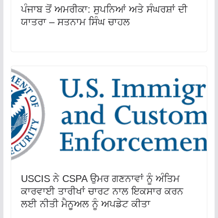
ਪੰਜਾਬ ਤੋਂ ਅਮਰੀਕਾ: ਸੁਪਨਿਆਂ ਅਤੇ ਸੰਘਰਸ਼ਾਂ ਦੀ
ਯਾਤਰਾ – ਸਤਨਾਮ ਸਿੰਘ ਚਾਹਲ
USCIS ਨੇ CSPA ਉਮਰ ਗਣਨਾਵਾਂ ਨੂੰ ਅੰਤਿਮ
ਕਾਰਵਾਈ ਤਾਰੀਖਾਂ ਚਾਰਟ ਨਾਲ ਇਕਸਾਰ ਕਰਨ
ਲਈ ਨੀਤੀ ਮੈਨੂਅਲ ਨੂੰ ਅਪਡੇਟ ਕੀਤਾ