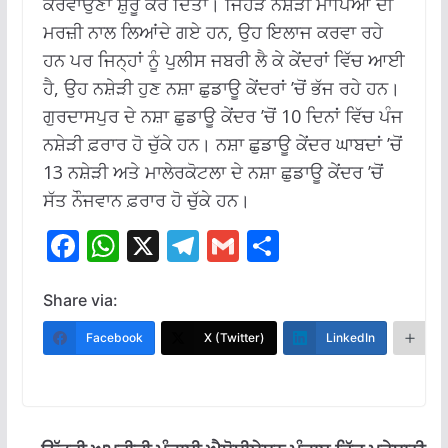
ਕਰਵਾਉਣਾ ਸ਼ੁਰੂ ਕਰ ਦਿੱਤਾ। ਜਿਹੜੇ ਨਸ਼ੇੜੀ ਮਾਪਿਆਂ ਦੀ
ਮਰਜ਼ੀ ਨਾਲ ਲਿਆਂਦੇ ਗਏ ਹਨ, ਉਹ ਇਲਾਜ ਕਰਵਾ ਰਹੇ
ਹਨ ਪਰ ਜਿਨ੍ਹਾਂ ਨੂੰ ਪੁਲੀਸ ਜਬਰੀ ਲੈ ਕੇ ਕੇਂਦਰਾਂ ਵਿੱਚ ਆਈ
ਹੈ, ਉਹ ਨਸ਼ੇੜੀ ਹੁਣ ਨਸ਼ਾ ਛੁਡਾਊ ਕੇਂਦਰਾਂ ’ਚੋਂ ਭੱਜ ਰਹੇ ਹਨ।
ਗੁਰਦਾਸਪੁਰ ਦੇ ਨਸ਼ਾ ਛੁਡਾਊ ਕੇਂਦਰ ’ਚੋਂ 10 ਦਿਨਾਂ ਵਿੱਚ ਪੰਜ
ਨਸ਼ੇੜੀ ਫ਼ਰਾਰ ਹੋ ਚੁੱਕੇ ਹਨ। ਨਸ਼ਾ ਛੁਡਾਊ ਕੇਂਦਰ ਘਾਬਦਾਂ ’ਚੋਂ
13 ਨਸ਼ੇੜੀ ਅਤੇ ਮਾਲੇਰਕੋਟਲਾ ਦੇ ਨਸ਼ਾ ਛੁਡਾਊ ਕੇਂਦਰ ’ਚੋਂ
ਸੱਤ ਨੌਜਵਾਨ ਫ਼ਰਾਰ ਹੋ ਚੁੱਕੇ ਹਨ।
F
W
X
T
G
S
ac
h
el
m
h
e
at
e
ai
ar
Share via:
b
s
gr
l
e
Facebook
X (Twitter)
LinkedIn
M
o
A
a
o
p
m
k
p