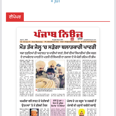
« Jul
ਈਪੇਪਰ