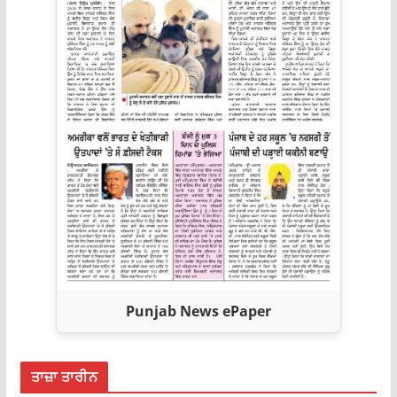
Punjab News ePaper
ਤਾਜ਼ਾ ਤਾਰੀਨ