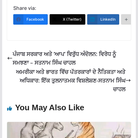
ac
h
el
m
h
e
at
e
ai
ar
Share via:
b
s
gr
l
e
Facebook
X (Twitter)
LinkedIn
M
o
A
a
o
p
m
k
p
ਪੰਜਾਬ ਸਰਕਾਰ ਅਤੇ ‘ਆਪ’ ਵਿਰੁੱਧ ਅੰਦੋਲਨ: ਵਿਰੋਧ ਨੂੰ
ਸਮਝਣਾ – ਸਤਨਾਮ ਸਿੰਘ ਚਾਹਲ
ਅਮਰੀਕਾ ਅਤੇ ਭਾਰਤ ਵਿੱਚ ਪੱਤਰਕਾਰਾਂ ਦੇ ਨੈਤਿਕਤਾ ਅਤੇ
ਅਧਿਕਾਰ: ਇੱਕ ਤੁਲਨਾਤਮਕ ਵਿਸ਼ਲੇਸ਼ਣ-ਸਤਨਾਮ ਸਿੰਘ
ਚਾਹਲ
You May Also Like