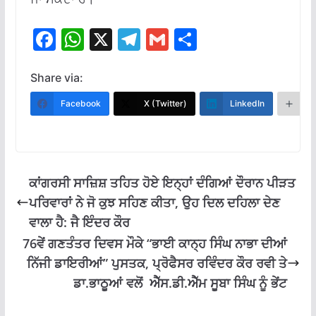
F
W
X
T
G
S
ac
h
el
m
h
e
at
e
ai
ar
Share via:
b
s
gr
l
e
Facebook
X (Twitter)
LinkedIn
M
o
A
a
o
p
m
k
p
ਕਾਂਗਰਸੀ ਸਾਜ਼ਿਸ਼ ਤਹਿਤ ਹੋਏ ਇਨ੍ਹਾਂ ਦੰਗਿਆਂ ਦੌਰਾਨ ਪੀੜਤ
ਪਰਿਵਾਰਾਂ ਨੇ ਜੋ ਕੁਝ ਸਹਿਣ ਕੀਤਾ, ਉਹ ਦਿਲ ਦਹਿਲਾ ਦੇਣ
ਵਾਲਾ ਹੈ: ਜੈ ਇੰਦਰ ਕੌਰ
76ਵੇਂ ਗਣਤੰਤਰ ਦਿਵਸ ਮੌਕੇ “ਭਾਈ ਕਾਨ੍ਹ ਸਿੰਘ ਨਾਭਾ ਦੀਆਂ
ਨਿੱਜੀ ਡਾਇਰੀਆਂ” ਪੁਸਤਕ, ਪ੍ਰੋਫੈਸਰ ਰਵਿੰਦਰ ਕੌਰ ਰਵੀ ਤੇ
ਡਾ.ਭਾਠੂਆਂ ਵਲੋਂ ਐੱਸ.ਡੀ.ਐੱਮ ਸੂਬਾ ਸਿੰਘ ਨੂੰ ਭੇਂਟ