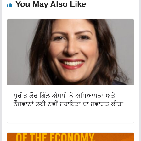
You May Also Like
ਪ੍ਰੀਤ ਕੌਰ ਗਿੱਲ ਐਮਪੀ ਨੇ ਅਧਿਆਪਕਾਂ ਅਤੇ
ਨੌਜਵਾਨਾਂ ਲਈ ਨਵੀਂ ਸਹਾਇਤਾ ਦਾ ਸਵਾਗਤ ਕੀਤਾ