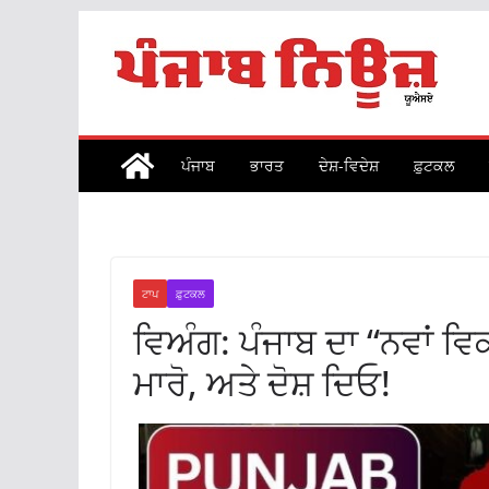
Skip
to
content
ਪੰਜਾਬ
ਭਾਰਤ
ਦੇਸ਼-ਵਿਦੇਸ਼
ਫ਼ੁਟਕਲ
ਟਾਪ
ਫ਼ੁਟਕਲ
ਵਿਅੰਗ: ਪੰਜਾਬ ਦਾ “ਨਵਾਂ ਵ
ਮਾਰੋ, ਅਤੇ ਦੋਸ਼ ਦਿਓ!