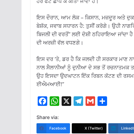
ਹੋਰ ਫੋਟੋ ਛਾਪ ਕੇ ਕੀਤਾ ਜਾਂਦਾ ਹੈ।
ਇਸ ਦੌਰਾਨ, ਆਮ ਲੋਕ – ਕਿਸਾਨ, ਮਜ਼ਦੂਰ ਅਤੇ ਦੁਕਾਨ
ਬੇਸ਼ੱਕ, ਜਵਾਬ ਸਧਾਰਨ ਹੈ: ਤੁਸੀਂ ਕਰੋਗੇ। ਉਹੀ ਨਾਗਰ
ਬਿਜਲੀ ਦੀ ਵਰਤੋਂ” ਲਈ ਦੋਸ਼ੀ ਠਹਿਰਾਇਆ ਜਾਂਦਾ ਹ
ਦੀ ਅਰਜ਼ੀ ਵੱਲ ਵਧਣਗੇ।
ਇਸ ਦਰ ‘ਤੇ, ਡਰ ਹੈ ਕਿ ਜਲਦੀ ਹੀ ਸਰਕਾਰ ਮਾਣ ਨ
ਨਾਲ ਸੈਲਾਨੀਆਂ ਨੂੰ ਦੁਨੀਆ ਦੇ ਸਭ ਤੋਂ ਰਚਨਾਤਮਕ ਤਰ
ਉਹ ਇਸਦਾ ਉਦਘਾਟਨ ਇੱਕ ਰਿਬਨ ਕੱਟਣ ਦੀ ਰਸਮ 
ਈਐਮਆਈ!”
F
W
X
T
G
S
a
h
el
m
h
c
at
e
ai
ar
Share via:
e
s
gr
l
e
Facebook
X (Twitter)
LinkedI