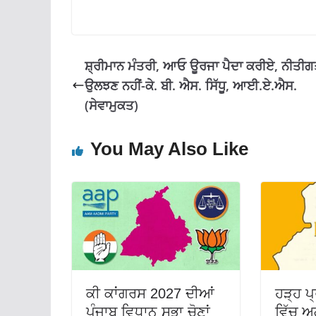
b
A
a
o
p
m
o
p
ਸ਼੍ਰੀਮਾਨ ਮੰਤਰੀ, ਆਓ ਊਰਜਾ ਪੈਦਾ ਕਰੀਏ, ਨੀਤੀ
k
ਉਲਝਣ ਨਹੀਂ-ਕੇ. ਬੀ. ਐਸ. ਸਿੱਧੂ, ਆਈ.ਏ.ਐਸ.
(ਸੇਵਾਮੁਕਤ)
You May Also Like
ਕੀ ਕਾਂਗਰਸ 2027 ਦੀਆਂ
ਹੜ੍ਹ ਪ
ਪੰਜਾਬ ਵਿਧਾਨ ਸਭਾ ਚੋਣਾਂ
ਵਿੱਚ 