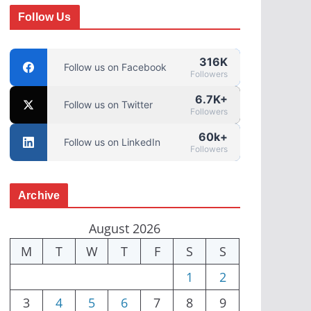
Follow Us
316K
Follow us on Facebook
Followers
6.7K+
Follow us on Twitter
Followers
60k+
Follow us on LinkedIn
Followers
Archive
August 2026
M
T
W
T
F
S
S
1
2
3
4
5
6
7
8
9