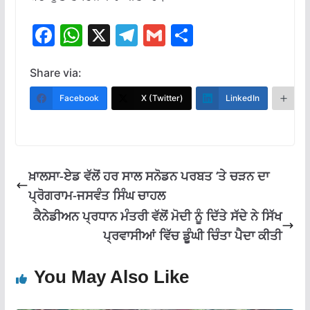
F
W
X
T
G
S
ac
h
el
m
h
e
at
e
ai
ar
Share via:
b
s
gr
l
e
Facebook
X (Twitter)
LinkedIn
M
o
A
a
o
p
m
k
p
ਖ਼ਾਲਸਾ-ਏਡ ਵੱਲੋਂ ਹਰ ਸਾਲ ਸਨੋਡਨ ਪਰਬਤ ‘ਤੇ ਚੜਨ ਦਾ
ਪ੍ਰੋਗਰਾਮ-ਜਸਵੰਤ ਸਿੰਘ ਚਾਹਲ
ਕੈਨੇਡੀਅਨ ਪ੍ਰਧਾਨ ਮੰਤਰੀ ਵੱਲੋਂ ਮੋਦੀ ਨੂੰ ਦਿੱਤੇ ਸੱਦੇ ਨੇ ਸਿੱਖ
ਪ੍ਰਵਾਸੀਆਂ ਵਿੱਚ ਡੂੰਘੀ ਚਿੰਤਾ ਪੈਦਾ ਕੀਤੀ
You May Also Like