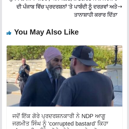
ਦੀ ਪੰਜਾਬ ਵਿੱਚ ਪ੍ਰਦਰਸ਼ਨਾਂ ’ਤੇ ਪਾਬੰਦੀ ਨੂੰ ਦਰੜਵਾਂ ਅਤੇ
ਤਾਨਾਸ਼ਾਹੀ ਕਰਾਰ ਦਿੱਤਾ
You May Also Like
ਜਦੋਂ ਇੱਕ ਗੋਰੇ ਪ੍ਰਦਰਸ਼ਨਕਾਰੀ ਨੇ NDP ਆਗੂ
ਜਗਮੀਤ ਸਿੰਘ ਨੂੰ ‘corrupted bastard’ ਕਿਹਾ