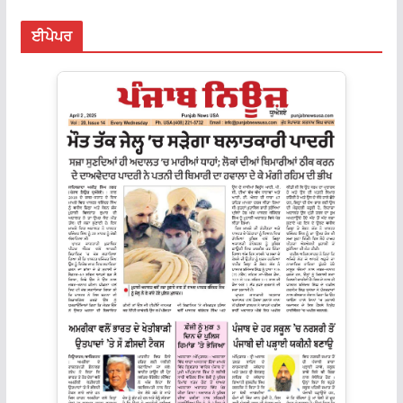
ਈਪੇਪਰ