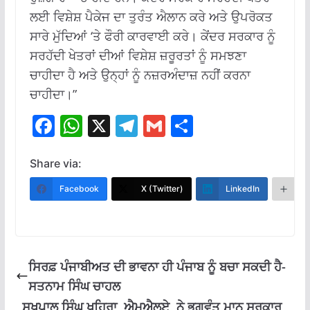
ਲਈ ਵਿਸ਼ੇਸ਼ ਪੈਕੇਜ ਦਾ ਤੁਰੰਤ ਐਲਾਨ ਕਰੇ ਅਤੇ ਉਪਰੋਕਤ
ਸਾਰੇ ਮੁੱਦਿਆਂ ‘ਤੇ ਫੌਰੀ ਕਾਰਵਾਈ ਕਰੇ। ਕੇਂਦਰ ਸਰਕਾਰ ਨੂੰ
ਸਰਹੱਦੀ ਖੇਤਰਾਂ ਦੀਆਂ ਵਿਸ਼ੇਸ਼ ਜ਼ਰੂਰਤਾਂ ਨੂੰ ਸਮਝਣਾ
ਚਾਹੀਦਾ ਹੈ ਅਤੇ ਉਨ੍ਹਾਂ ਨੂੰ ਨਜ਼ਰਅੰਦਾਜ਼ ਨਹੀਂ ਕਰਨਾ
ਚਾਹੀਦਾ।”
F
W
X
T
G
S
ac
h
el
m
h
e
at
e
ai
ar
Share via:
b
s
gr
l
e
Facebook
X (Twitter)
LinkedIn
M
o
A
a
o
p
m
k
p
ਸਿਰਫ਼ ਪੰਜਾਬੀਅਤ ਦੀ ਭਾਵਨਾ ਹੀ ਪੰਜਾਬ ਨੂੰ ਬਚਾ ਸਕਦੀ ਹੈ-
ਸਤਨਾਮ ਸਿੰਘ ਚਾਹਲ
ਸੁਖਪਾਲ ਸਿੰਘ ਖਹਿਰਾ, ਐਮਐਲਏ, ਨੇ ਭਗਵੰਤ ਮਾਨ ਸਰਕਾਰ