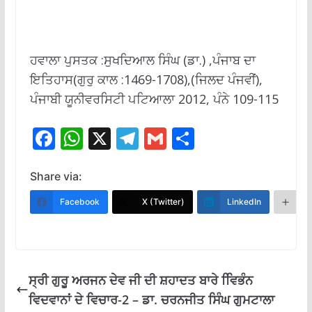
ਹਵਾਲਾ ਪੁਸਤਕ :ਸੁਖਦਿਆਲ ਸਿੰਘ (ਡਾ.) ,ਪੰਜਾਬ ਦਾ
ਇਤਿਹਾਸ(ਗੁਰੁ ਕਾਲ :1469-1708),(ਜਿਲਦ ਪੰਜਵੀਂ),
ਪੰਜਾਬੀ ਯੂਨੀਵਰਸਿਟੀ ਪਟਿਆਲਾ 2012, ਪੰਨੇ 109-115
F
W
X
T
G
S
ac
h
el
m
h
e
at
e
ai
ar
Share via:
b
s
gr
l
e
Facebook
X (Twitter)
LinkedIn
M
o
A
a
o
p
m
k
p
ਸ੍ਰੀ ਗੁਰੂ ਅਰਜਨ ਦੇਵ ਜੀ ਦੀ ਸ਼ਹਾਦਤ ਬਾਰੇ ਵਿਿਭੰਨ
ਵਿਦਵਾਨਾਂ ਦੇ ਵਿਚਾਰ-2 – ਡਾ. ਚਰਨਜੀਤ ਸਿੰਘ ਗੁਮਟਾਲਾ