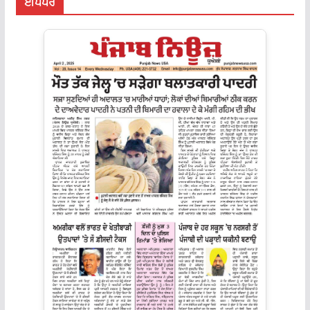
ਈਪੇਪਰ