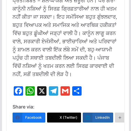
ਪ੍ਰਤੀਬਿੰਬਤ – ਸ਼ਲਾਘਾਯੋਗ ਅਤੇ ਜ਼ਰੂਰੀ ਹਨ। ਪਰ ਗੈਰ-
ਕਾਨੂੰਨੀ ਨਸ਼ਿਆਂ ਨੂੰ ਸਿਰਫ਼ ਗ੍ਰਿਫ਼ਤਾਰੀਆਂ ਨਾਲ ਹੀ ਖਤਮ
ਨਹੀਂ ਕੀਤਾ ਜਾ ਸਕਦਾ। ਇਹ ਸਮੱਸਿਆ ਬਹੁਤ ਗੁੰਝਲਦਾਰ,
ਬਹੁਤ ਵਿਆਪਕ ਅਤੇ ਸਮਾਜਿਕ ਅਤੇ ਆਰਥਿਕ ਹਕੀਕਤਾਂ
ਵਿੱਚ ਬਹੁਤ ਡੂੰਘੀਆਂ ਜੜ੍ਹਾਂ ਵਾਲੀ ਹੈ। ਕਾਨੂੰਨ ਲਾਗੂ ਕਰਨ
ਵਾਲੇ, ਸਰਕਾਰੀ ਏਜੰਸੀਆਂ, ਭਾਈਚਾਰਿਆਂ ਅਤੇ ਪਰਿਵਾਰਾਂ
ਨੂੰ ਸ਼ਾਮਲ ਕਰਨ ਵਾਲੀ ਇੱਕ ਲੰਬੇ ਸਮੇਂ ਦੀ, ਬਹੁ-ਆਯਾਮੀ
ਪਹੁੰਚ ਹੀ ਸਥਾਈ ਤਬਦੀਲੀ ਲਿਆ ਸਕਦੀ ਹੈ। ਪੰਜਾਬ
ਵਿੱਚੋਂ ਨਸ਼ਿਆਂ ਨੂੰ ਖਤਮ ਕਰਨ ਲਈ ਸਿਰਫ਼ ਕਾਰਵਾਈ ਦੀ
ਨਹੀਂ, ਸਗੋਂ ਤਬਦੀਲੀ ਦੀ ਲੋੜ ਹੈ।
F
W
X
T
G
S
ac
h
el
m
h
e
at
e
ai
ar
Share via:
b
s
gr
l
e
Facebook
X (Twitter)
LinkedIn
M
o
A
a