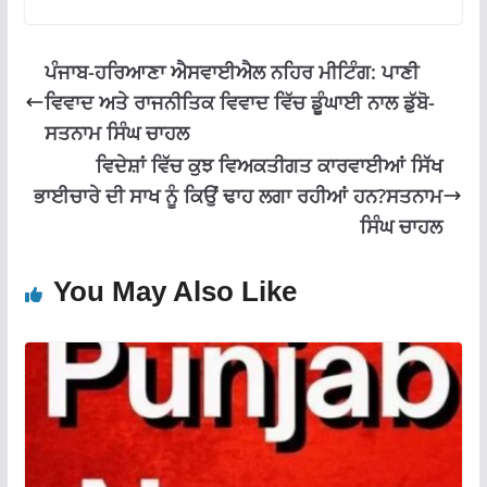
o
p
m
k
p
ਪੰਜਾਬ-ਹਰਿਆਣਾ ਐਸਵਾਈਐਲ ਨਹਿਰ ਮੀਟਿੰਗ: ਪਾਣੀ
ਵਿਵਾਦ ਅਤੇ ਰਾਜਨੀਤਿਕ ਵਿਵਾਦ ਵਿੱਚ ਡੂੰਘਾਈ ਨਾਲ ਡੁੱਬੋ-
ਸਤਨਾਮ ਸਿੰਘ ਚਾਹਲ
ਵਿਦੇਸ਼ਾਂ ਵਿੱਚ ਕੁਝ ਵਿਅਕਤੀਗਤ ਕਾਰਵਾਈਆਂ ਸਿੱਖ
ਭਾਈਚਾਰੇ ਦੀ ਸਾਖ ਨੂੰ ਕਿਉਂ ਢਾਹ ਲਗਾ ਰਹੀਆਂ ਹਨ?ਸਤਨਾਮ
ਸਿੰਘ ਚਾਹਲ
You May Also Like