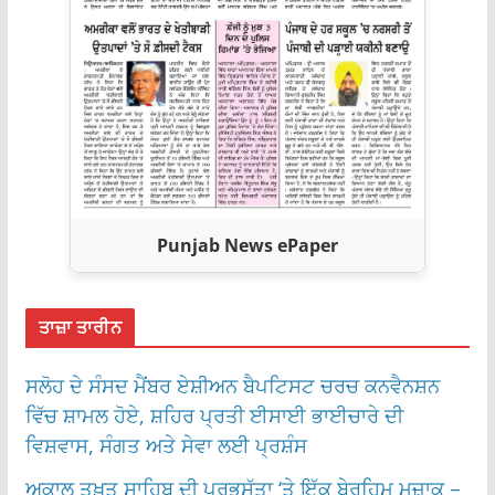
Punjab News ePaper
ਤਾਜ਼ਾ ਤਾਰੀਨ
ਸਲੋਹ ਦੇ ਸੰਸਦ ਮੈਂਬਰ ਏਸ਼ੀਅਨ ਬੈਪਟਿਸਟ ਚਰਚ ਕਨਵੈਨਸ਼ਨ
ਵਿੱਚ ਸ਼ਾਮਲ ਹੋਏ, ਸ਼ਹਿਰ ਪ੍ਰਤੀ ਈਸਾਈ ਭਾਈਚਾਰੇ ਦੀ
ਵਿਸ਼ਵਾਸ, ਸੰਗਤ ਅਤੇ ਸੇਵਾ ਲਈ ਪ੍ਰਸ਼ੰਸ
ਅਕਾਲ ਤਖ਼ਤ ਸਾਹਿਬ ਦੀ ਪ੍ਰਭੂਸੱਤਾ ‘ਤੇ ਇੱਕ ਬੇਰਹਿਮ ਮਜ਼ਾਕ –