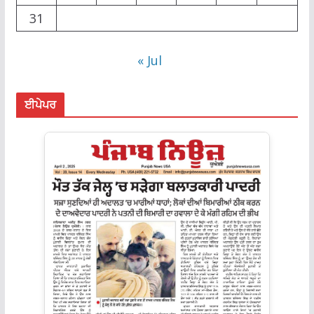
31
« Jul
ਈਪੇਪਰ