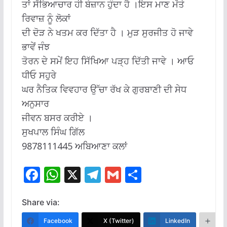
ਤਾਂ ਸੱਭਿਆਚਾਰ ਹੀ ਬੇਜ਼ਾਨ ਹੁੰਦਾ ਹੈ ।ਇਸ ਮਾਣ ਮੱਤੇ
ਰਿਵਾਜ਼ ਨੂੰ ਲੋਕਾਂ
ਦੀ ਦੋੜ ਨੇ ਖਤਮ ਕਰ ਦਿੱਤਾ ਹੈ । ਮੁੜ ਸੁਰਜੀਤ ਹੋ ਜਾਵੇ
ਭਾਵੇਂ ਜੰਝ
ਤੋਰਨ ਦੇ ਸਮੇਂ ਇਹ ਸਿੱਖਿਆ ਪੜ੍ਹ ਦਿੱਤੀ ਜਾਵੇ । ਆਓ
ਧੀਓ ਸਹੁਰੇ
ਘਰ ਨੈਤਿਕ ਵਿਵਹਾਰ ਉੱਚਾ ਰੱਖ ਕੇ ਗੁਰਬਾਣੀ ਦੀ ਸੇਧ
ਅਨੁਸਾਰ
ਜੀਵਨ ਬਸਰ ਕਰੀਏ ।
ਸੁਖਪਾਲ ਸਿੰਘ ਗਿੱਲ
9878111445 ਅਬਿਆਣਾ ਕਲਾਂ
F
W
X
T
G
S
ac
h
el
m
h
e
at
e
ai
ar
Share via:
b
s
gr
l
e
Facebook
X (Twitter)
LinkedIn
M