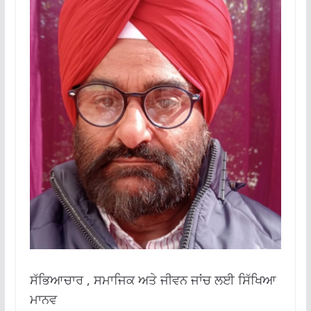
ਸੱਭਿਆਚਾਰ , ਸਮਾਜਿਕ ਅਤੇ ਜੀਵਨ ਜਾਂਚ ਲਈ ਸਿੱਖਿਆ
ਮਾਨਵ