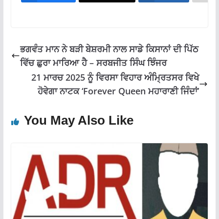
o
A
a
o
p
m
k
p
ਭਗਵੰਤ ਮਾਨ ਨੇ ਬੜੀ ਬੇਸ਼ਰਮੀ ਨਾਲ ਸਾਡੇ ਕਿਸਾਨਾਂ ਦੀ ਪਿੱਠ
ਵਿੱਚ ਛੁਰਾ ਮਾਰਿਆ ਹੈ – ਸਰਬਜੀਤ ਸਿੰਘ ਝਿੰਜਰ
21 ਮਾਰਚ 2025 ਨੂੰ ਵਿਰਸਾ ਵਿਹਾਰ ਅੰਮ੍ਰਿਤਸਰ ਵਿਖੇ
ਹੋਵੇਗਾ ਨਾਟਕ ‘Forever Queen ਮਹਾਰਾਣੀ ਜਿੰਦਾਂ’
You May Also Like