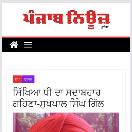
Skip
to
content
ਟਾਪ
ਫ਼ੁਟਕਲ
ਸਿੱਖਿਆ ਧੀ ਦਾ ਸਦਾਬਹਾਰ
ਗਹਿਣਾ-ਸੁਖਪਾਲ ਸਿੰਘ ਗਿੱਲ