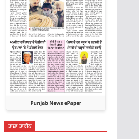
Punjab News ePaper
ਤਾਜ਼ਾ ਤਾਰੀਨ