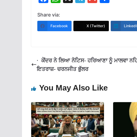
ac
h
el
m
h
e
at
e
ai
ar
Share via:
b
s
gr
l
e
Facebook
X (Twitter)
LinkedI
o
A
a
o
p
m
k
p
· ਕੇਂਦਰ ਨੇ ਲਿਆ ਨੋਟਿਸ- ਹਰਿਆਣਾ ਨੂੰ ਮਾਲਵਾ ਨਹਿ
ਇਤਰਾਜ਼- ਚਰਨਜੀਤ ਭੁੱਲਰ
You May Also Like