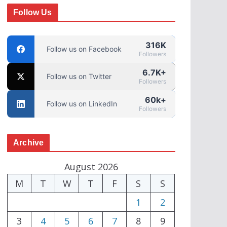
Follow Us
316K
Follow us on Facebook
Followers
6.7K+
Follow us on Twitter
Followers
60k+
Follow us on LinkedIn
Followers
Archive
August 2026
M
T
W
T
F
S
S
1
2
3
4
5
6
7
8
9