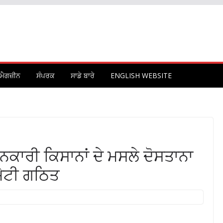
ਮੈਗਜ਼ੀਨ
ਸੰਪਰਕ
ਸਾਡੇ ਬਾਰੇ
ENGLISH WEBSITE
ਨਕਾਰੀ ਕਿਸਾਨਾਂ ਦੇ ਮਸਲੇ ਦੋਸਤਾਨਾ
ੇਟੀ ਗਠਿਤ