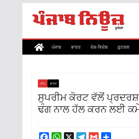
Skip
to
content
ਪੰਜਾਬ
ਭਾਰਤ
ਦੇਸ਼-ਵਿਦੇਸ਼
ਫ਼ੁਟਕਲ
ਟਾਪ
ਭਾਰਤ
ਸੁਪਰੀਮ ਕੋਰਟ ਵੱਲੋਂ ਪ੍ਰਦਰਸ਼
ਢੰਗ ਨਾਲ ਹੱਲ ਕਰਨ ਲਈ ਕਮ
F
W
X
T
G
S