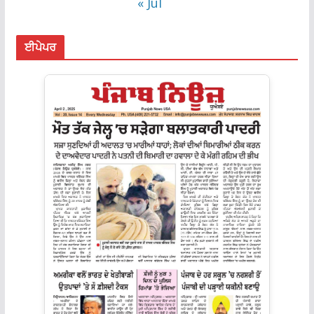
« Jul
ਈਪੇਪਰ