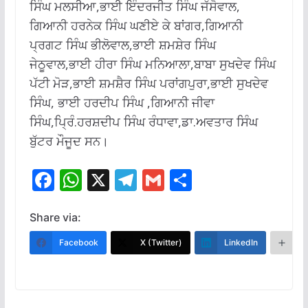
ਸਿੰਘ ਮਲਸੀਆ,ਭਾਈ ਇੰਦਰਜੀਤ ਸਿੰਘ ਜੱਸੋਵਾਲ,
ਗਿਆਨੀ ਹਰਨੇਕ ਸਿੰਘ ਘਣੀਏ ਕੇ ਬਾਂਗਰ,ਗਿਆਨੀ
ਪ੍ਰਗਟ ਸਿੰਘ ਭੀਲੋਵਾਲ,ਭਾਈ ਸ਼ਮਸ਼ੇਰ ਸਿੰਘ
ਜੇਠੂਵਾਲ,ਭਾਈ ਹੀਰਾ ਸਿੰਘ ਮਨਿਆਲਾ,ਬਾਬਾ ਸੁਖਦੇਵ ਸਿੰਘ
ਪੱਟੀ ਮੋੜ,ਭਾਈ ਸ਼ਮਸ਼ੈਰ ਸਿੰਘ ਪਰਾਂਗਪੁਰਾ,ਭਾਈ ਸੁਖਦੇਵ
ਸਿੰਘ, ਭਾਈ ਹਰਦੀਪ ਸਿੰਘ ,ਗਿਆਨੀ ਜੀਵਾ
ਸਿੰਘ,ਪ੍ਰਿੰ.ਹਰਸ਼ਦੀਪ ਸਿੰਘ ਰੰਧਾਵਾ,ਡਾ.ਅਵਤਾਰ ਸਿੰਘ
ਬੁੱਟਰ ਮੌਜੂਦ ਸਨ।
F
W
X
T
G
S
ac
h
el
m
h
e
at
e
ai
ar
Share via:
b
s
gr
l
e
Facebook
X (Twitter)
LinkedIn
M
o
A
a
o
p
m