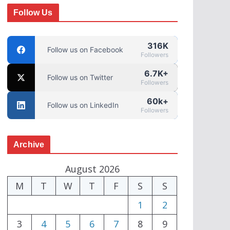
Follow Us
316K
Follow us on Facebook
Followers
6.7K+
Follow us on Twitter
Followers
60k+
Follow us on LinkedIn
Followers
Archive
August 2026
M
T
W
T
F
S
S
1
2
3
4
5
6
7
8
9