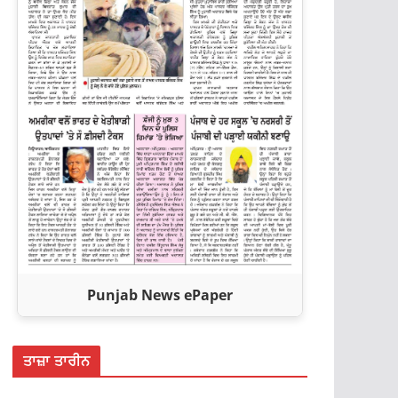
Punjab News ePaper
ਤਾਜ਼ਾ ਤਾਰੀਨ