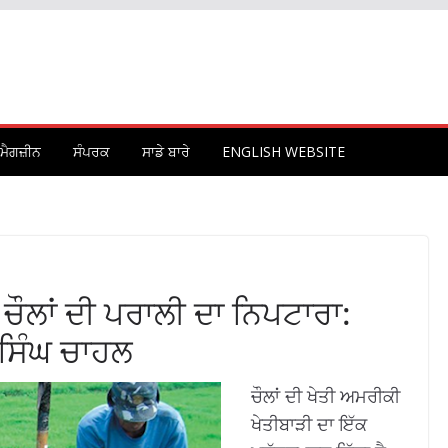
ਮੈਗਜ਼ੀਨ
ਸੰਪਰਕ
ਸਾਡੇ ਬਾਰੇ
ENGLISH WEBSITE
ਚੌਲਾਂ ਦੀ ਪਰਾਲੀ ਦਾ ਨਿਪਟਾਰਾ:
ਸਿੰਘ ਚਾਹਲ
ਚੌਲਾਂ ਦੀ ਖੇਤੀ ਅਮਰੀਕੀ
ਖੇਤੀਬਾੜੀ ਦਾ ਇੱਕ