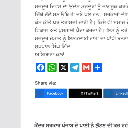
ਮਜਦੂਰ ਦਿਵਸ ਦਾ ਉਦੇਸ਼ ਮਜਦੂਰਾਂ ਨੂੰ ਜਾਗਰੂਕ ਕਰਕ
ਜਿੱਥੋਂ ਚੱਲੇ ਸਨ ਉੱਥੇ ਹੀ ਦਬੇ ਪਏ ਹਨ। ਸਰਕਾਰਾਂ ਦ
ਕੰਮ ਕੀਤੇ ਪਰ ਤਰਾਸਦੀ ਜਾਰੀ ਹੈ। ਕਿਸੇ ਵੀ ਸਮਾ
ਵਿਕਾਸ ਅਤੇ ਖੁਸ਼ਹਾਲੀ ਪੈਦਾ ਕਰਦਾ ਹੈ। ਇਸ ਨੂੰ ਤ
ਮਜਦੂਰ ਜਮਾਤ ਨੂੰ ਇਨਕਲਾਬੀ ਰਾਹਾਂ ਦਾ ਪਾਂਧੀ ਬਨਣਾ
ਸੁਖਪਾਲ ਸਿੰਘ ਗਿੱਲ
ਅਬਿਆਣਾ ਕਲਾਂ
F
W
X
T
G
S
ac
h
el
m
h
e
at
e
ai
ar
Share via:
b
s
gr
l
e
Facebook
X (Twitter)
LinkedI
o
A
a
o
p
m
k
p
ਕੇਂਦਰ ਸਰਕਾਰ ਪੰਜਾਬ ਦੇ ਪਾਣੀ ਨੂੰ ਲੁੱਟਣ ਦੀ ਕਰ ਰਹੀ