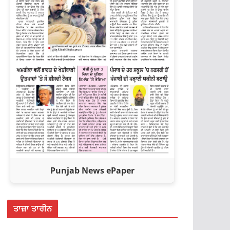
Punjab News ePaper
ਤਾਜ਼ਾ ਤਾਰੀਨ