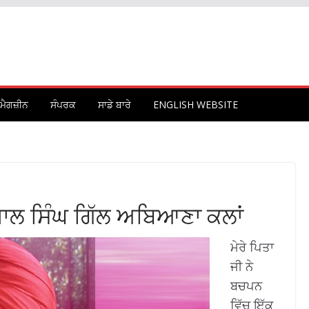
ਮੈਗਜ਼ੀਨ
ਸੰਪਰਕ
ਸਾਡੇ ਬਾਰੇ
ENGLISH WEBSITE
ਾਲ ਸਿੰਘ ਗਿੱਲ ਅਬਿਆਣਾ ਕਲਾਂ
ਮੇਰੇ ਪਿਤਾ
ਜੀ ਨੇ
ਬਚਪਨ
ਵਿੱਚ ਇੱਕ