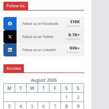
Follow Us
316K
Follow us on Facebook
Followers
6.7K+
Follow us on Twitter
Followers
60k+
Follow us on LinkedIn
Followers
Archive
August 2026
M
T
W
T
F
S
S
1
2
3
4
5
6
7
8
9