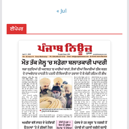
« Jul
ਈਪੇਪਰ