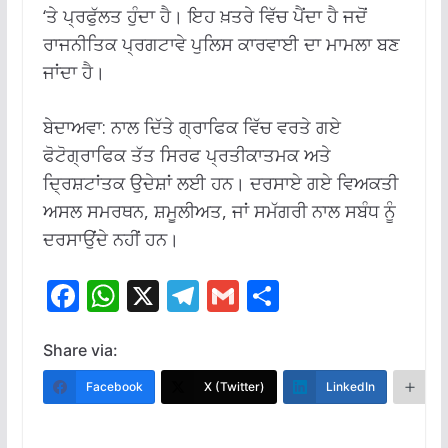
‘ਤੇ ਪ੍ਰਫੁੱਲਤ ਹੁੰਦਾ ਹੈ। ਇਹ ਖ਼ਤਰੇ ਵਿੱਚ ਪੈਂਦਾ ਹੈ ਜਦੋਂ
ਰਾਜਨੀਤਿਕ ਪ੍ਰਗਟਾਵੇ ਪੁਲਿਸ ਕਾਰਵਾਈ ਦਾ ਮਾਮਲਾ ਬਣ
ਜਾਂਦਾ ਹੈ।
ਬੇਦਾਅਵਾ: ਨਾਲ ਦਿੱਤੇ ਗ੍ਰਾਫਿਕ ਵਿੱਚ ਵਰਤੇ ਗਏ
ਫੋਟੋਗ੍ਰਾਫਿਕ ਤੱਤ ਸਿਰਫ ਪ੍ਰਤੀਕਾਤਮਕ ਅਤੇ
ਦ੍ਰਿਸ਼ਟਾਂਤਕ ਉਦੇਸ਼ਾਂ ਲਈ ਹਨ। ਦਰਸਾਏ ਗਏ ਵਿਅਕਤੀ
ਅਸਲ ਸਮਰਥਨ, ਸ਼ਮੂਲੀਅਤ, ਜਾਂ ਸਮੱਗਰੀ ਨਾਲ ਸਬੰਧ ਨੂੰ
ਦਰਸਾਉਂਦੇ ਨਹੀਂ ਹਨ।
F
W
X
T
G
S
ac
h
el
m
h
e
at
e
ai
ar
Share via:
b
s
gr
l
e
Facebook
X (Twitter)
LinkedIn
M
o
A
a