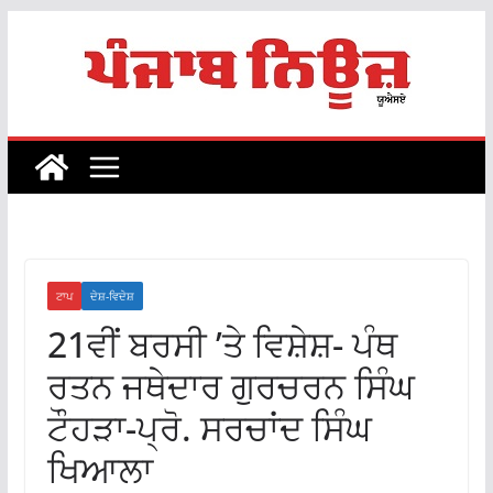
Skip
to
content
ਟਾਪ
ਦੇਸ਼-ਵਿਦੇਸ਼
21ਵੀਂ ਬਰਸੀ ’ਤੇ ਵਿਸ਼ੇਸ਼- ਪੰਥ
ਰਤਨ ਜਥੇਦਾਰ ਗੁਰਚਰਨ ਸਿੰਘ
ਟੌਹੜਾ-ਪ੍ਰੋ. ਸਰਚਾਂਦ ਸਿੰਘ
ਖਿਆਲਾ