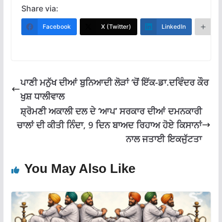
e
at
e
ai
ar
Share via:
b
s
gr
l
e
Facebook
X (Twitter)
LinkedIn
M
o
A
a
o
p
m
k
p
ਪਾਣੀ ਮਨੁੱਖ ਦੀਆਂ ਬੁਨਿਆਦੀ ਲੋੜਾਂ ‘ਚੋਂ ਇੱਕ-ਡਾ.ਦਵਿੰਦਰ ਕੌਰ
ਖੁਸ਼ ਧਾਲੀਵਾਲ
ਸ਼੍ਰੋਮਣੀ ਅਕਾਲੀ ਦਲ ਦੇ ‘ਆਪ’ ਸਰਕਾਰ ਦੀਆਂ ਦਮਨਕਾਰੀ
ਚਾਲਾਂ ਦੀ ਕੀਤੀ ਨਿੰਦਾ, 9 ਦਿਨ ਬਾਅਦ ਰਿਹਾਅ ਹੋਏ ਕਿਸਾਨਾਂ
ਨਾਲ ਜਤਾਈ ਇਕਜੁੱਟਤਾ
You May Also Like