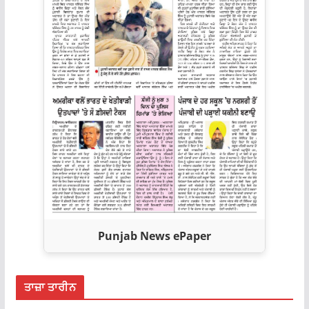
Punjab News ePaper
ਤਾਜ਼ਾ ਤਾਰੀਨ