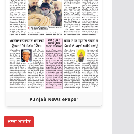
Punjab News ePaper
ਤਾਜ਼ਾ ਤਾਰੀਨ