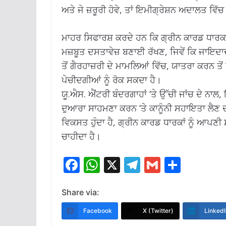
ਅਤੇ ਜੇ ਜ਼ਰੂਰੀ ਹੋਵੇ, ਤਾਂ ਇਮੀਗ੍ਰੇਸ਼ਨ ਅਦਾਲਤ ਵਿੱ
ਮਾਹਰ ਸਿਫਾਰਸ਼ ਕਰਦੇ ਹਨ ਕਿ ਗ੍ਰੀਨ ਕਾਰਡ ਧਾ
ਮਜ਼ਬੂਤ ​​ਦਸਤਾਵੇਜ਼ ਬਣਾਈ ਰੱਖਣ, ਜਿਵੇਂ ਕਿ ਜਾਇਦ
ਤੋਂ ਗੈਰਹਾਜ਼ਰੀ ਦੇ ਮਾਮਲਿਆਂ ਵਿੱਚ, ਯਾਤਰਾ ਕਰਨ ਤੋ
ਪੇਚੀਦਗੀਆਂ ਨੂੰ ਰੋਕ ਸਕਦਾ ਹੈ।
ਯੂ.ਐਸ. ਐਂਟਰੀ ਬੰਦਰਗਾਹਾਂ ‘ਤੇ ਉੱਚੀ ਜਾਂਚ ਦੇ ਨਾ
ਦੁਆਰਾ ਸਾਹਮਣਾ ਕਰਨ ‘ਤੇ ਕਾਨੂੰਨੀ ਸਹਾਇਤਾ ਲੈਣ ਦੀ 
ਵਿਕਸਤ ਹੁੰਦਾ ਹੈ, ਗ੍ਰੀਨ ਕਾਰਡ ਧਾਰਕਾਂ ਨੂੰ ਆਪਣੀ
ਚਾਹੀਦਾ ਹੈ।
F
W
X
T
G
S
ac
h
el
m
h
e
at
e
ai
ar
Share via:
b
s
gr
l
e
Facebook
X (Twitter)
LinkedI