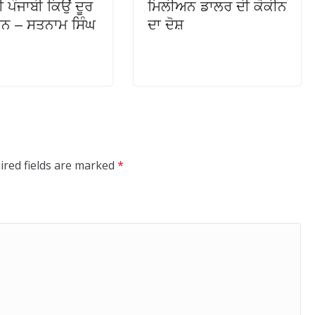
 ਪੰਜਾਬੀ ਕਿਉਂ ਦੂਰ
ਮਿਲੀਅਨ ਡਾਲਰ ਦੀ ਕੋਕੀਨ
 ਹਨ – ਸਤਨਾਮ ਸਿੰਘ
ਦਾ ਦੋਸ਼
ired fields are marked
*