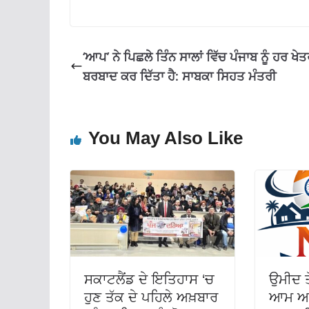
o
A
a
o
p
m
k
p
‘ਆਪ’ ਨੇ ਪਿਛਲੇ ਤਿੰਨ ਸਾਲਾਂ ਵਿੱਚ ਪੰਜਾਬ ਨੂੰ ਹਰ ਖੇਤ
ਬਰਬਾਦ ਕਰ ਦਿੱਤਾ ਹੈ: ਸਾਬਕਾ ਸਿਹਤ ਮੰਤਰੀ
You May Also Like
ਸਕਾਟਲੈਂਡ ਦੇ ਇਤਿਹਾਸ ‘ਚ
ਉਮੀਦ ਤੋ
ਹੁਣ ਤੱਕ ਦੇ ਪਹਿਲੇ ਅਖ਼ਬਾਰ
ਆਮ ਆਦ