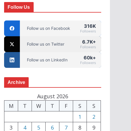
Follow Us
316K
Follow us on Facebook
Followers
6.7K+
Follow us on Twitter
Followers
60k+
Follow us on LinkedIn
Followers
Archive
August 2026
M
T
W
T
F
S
S
1
2
3
4
5
6
7
8
9