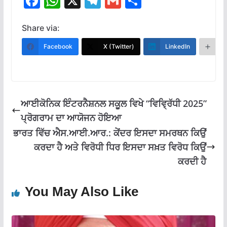
F
W
X
T
G
S
ac
h
el
m
h
e
at
e
ai
ar
Share via:
b
s
gr
l
e
Facebook
X (Twitter)
LinkedIn
M
o
A
a
o
p
m
k
p
ਆਈਕੋਨਿਕ ਇੰਟਰਨੈਸ਼ਨਲ ਸਕੂਲ ਵਿਖੇ “ਵਿਵ੍ਰਿੱਧੀ 2025”
ਪ੍ਰੋਗਰਾਮ ਦਾ ਆਯੋਜਨ ਹੋਇਆ
ਭਾਰਤ ਵਿੱਚ ਐਸ.ਆਈ.ਆਰ.: ਕੇਂਦਰ ਇਸਦਾ ਸਮਰਥਨ ਕਿਉਂ
ਕਰਦਾ ਹੈ ਅਤੇ ਵਿਰੋਧੀ ਧਿਰ ਇਸਦਾ ਸਖ਼ਤ ਵਿਰੋਧ ਕਿਉਂ
ਕਰਦੀ ਹੈ
You May Also Like