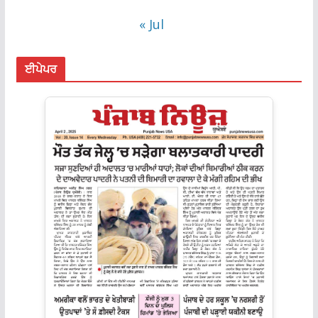
« Jul
ਈਪੇਪਰ