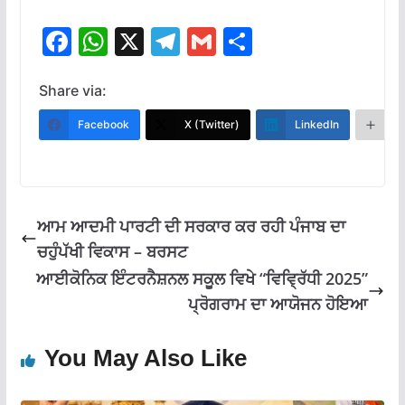
F
W
X
T
G
S
ac
h
el
m
h
e
at
e
ai
ar
Share via:
b
s
gr
l
e
Facebook
X (Twitter)
LinkedIn
M
o
A
a
o
p
m
k
p
ਆਮ ਆਦਮੀ ਪਾਰਟੀ ਦੀ ਸਰਕਾਰ ਕਰ ਰਹੀ ਪੰਜਾਬ ਦਾ
ਚਹੁੰਪੱਖੀ ਵਿਕਾਸ – ਬਰਸਟ
ਆਈਕੋਨਿਕ ਇੰਟਰਨੈਸ਼ਨਲ ਸਕੂਲ ਵਿਖੇ “ਵਿਵ੍ਰਿੱਧੀ 2025”
ਪ੍ਰੋਗਰਾਮ ਦਾ ਆਯੋਜਨ ਹੋਇਆ
You May Also Like