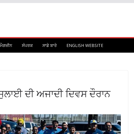
ਮੈਗਜ਼ੀਨ
ਸੰਪਰਕ
ਸਾਡੇ ਬਾਰੇ
ENGLISH WEBSITE
ਜੁਲਾਈ ਦੀ ਅਜਾਦੀ ਦਿਵਸ ਦੌਰਾਨ