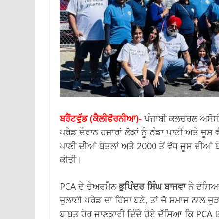
ਬਰੈਂਟਵੁੱਡ (ਕੈਲੀਫੋਰਨੀਆ)-
ਪੰਜਾਬੀ ਕਲਚਰਲ ਅਸੋਸੀਏਸ
ਪਰੇਡ ਦੌਰਾਨ ਹਜ਼ਾਰਾਂ ਲੋਕਾਂ ਨੂੰ ਠੰਡਾ ਪਾਣੀ ਅਤੇ ਜੂ
ਪਾਣੀ ਦੀਆਂ ਬੋਤਲਾਂ ਅਤੇ 2000 ਤੋਂ ਵੱਧ ਜੂਸ ਦੀਆਂ 
ਕੀਤੀ।
PCA ਦੇ ਚੇਅਰਮੈਨ
ਭੁਪਿੰਦਰ ਸਿੰਘ ਬਾਜਵਾ
ਨੇ ਦੱਸਿਆ
ਜੁਲਾਈ ਪਰੇਡ ਦਾ ਹਿੱਸਾ ਬਣੇ, ਤਾਂ ਜੋ ਸਮਾਜ ਨਾਲ ਜ
ਬਾਬਤ ਹੋਰ ਜਾਣਕਾਰੀ ਦਿੰਦੇ ਹੋਏ ਦੱਸਿਆ ਕਿ PC