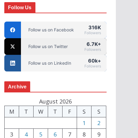
Follow Us
316K
Follow us on Facebook
Followers
6.7K+
Follow us on Twitter
Followers
60k+
Follow us on LinkedIn
Followers
Archive
August 2026
M
T
W
T
F
S
S
1
2
3
4
5
6
7
8
9