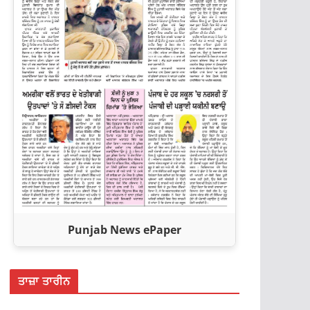
Punjab News ePaper
ਤਾਜ਼ਾ ਤਾਰੀਨ