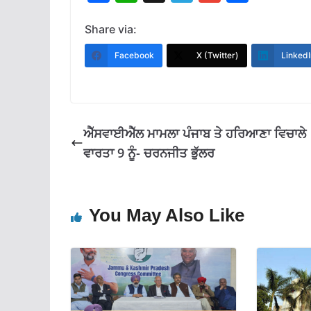
ac
h
el
m
h
e
at
e
ai
ar
Share via:
b
s
gr
l
e
Facebook
X (Twitter)
LinkedI
o
A
a
o
p
m
k
p
ਐੱਸਵਾਈਐੱਲ ਮਾਮਲਾ ਪੰਜਾਬ ਤੇ ਹਰਿਆਣਾ ਵਿਚਾਲੇ
ਵਾਰਤਾ 9 ਨੂੰ- ਚਰਨਜੀਤ ਭੁੱਲਰ
You May Also Like