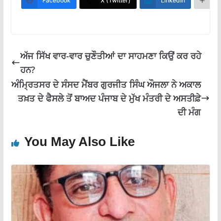
b
s
gr
l
e
Facebook
X (Twitter)
LinkedIn
M
o
A
a
o
p
m
k
p
ਅੱਜ ਸਿੱਖ ਵਾਰ-ਵਾਰ ਚੁਣੌਤੀਆਂ ਦਾ ਸਾਹਮਣਾ ਕਿਉਂ ਕਰ ਰਹੇ
ਹਨ?
ਅੰਮ੍ਰਿਤਸਰ ਦੇ ਸੰਸਦ ਮੈਂਬਰ ਗੁਰਜੀਤ ਸਿੰਘ ਔਜਲਾ ਨੇ ਅਕਾਲ
ਤਖ਼ਤ ਦੇ ਫੈਸਲੇ ਤੋਂ ਬਾਅਦ ਪੰਜਾਬ ਦੇ ਮੁੱਖ ਮੰਤਰੀ ਦੇ ਅਸਤੀਫ਼ੇ
ਦੀ ਮੰਗ
You May Also Like