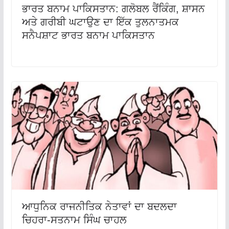
ਭਾਰਤ ਬਨਾਮ ਪਾਕਿਸਤਾਨ: ਗਲੋਬਲ ਰੈਂਕਿੰਗ, ਸ਼ਾਸਨ
ਅਤੇ ਗਰੀਬੀ ਘਟਾਉਣ ਦਾ ਇੱਕ ਤੁਲਨਾਤਮਕ
ਸਨੈਪਸ਼ਾਟ ਭਾਰਤ ਬਨਾਮ ਪਾਕਿਸਤਾਨ
ਆਧੁਨਿਕ ਰਾਜਨੀਤਿਕ ਨੇਤਾਵਾਂ ਦਾ ਬਦਲਦਾ
ਚਿਹਰਾ-ਸਤਨਾਮ ਸਿੰਘ ਚਾਹਲ