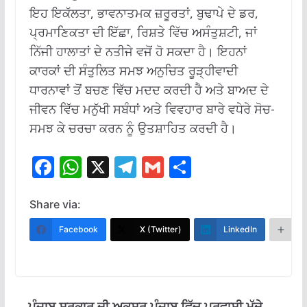
ਇਹ ਇਕੱਲਤਾ, ਭਾਵਨਾਤਮਕ ਜ਼ਰੂਰਤਾਂ, ਬੁਢਾਪੇ ਦੇ ਡਰ,
ਪ੍ਰਮਾਣਿਕਤਾ ਦੀ ਇੱਛਾ, ਰਿਸ਼ਤੇ ਵਿੱਚ ਅਸੰਤੁਸ਼ਟੀ, ਜਾਂ
ਨਿੱਜੀ ਹਾਲਾਤਾਂ ਦੇ ਨਤੀਜੇ ਵਜੋਂ ਹੋ ਸਕਦਾ ਹੈ। ਇਹਨਾਂ
ਕਾਰਕਾਂ ਦੀ ਸੰਤੁਲਿਤ ਸਮਝ ਅਨੁਚਿਤ ਰੂੜ੍ਹੀਵਾਦੀ
ਧਾਰਨਾਵਾਂ ਤੋਂ ਬਚਣ ਵਿੱਚ ਮਦਦ ਕਰਦੀ ਹੈ ਅਤੇ ਬਾਅਦ ਦੇ
ਜੀਵਨ ਵਿੱਚ ਮਨੁੱਖੀ ਸਬੰਧਾਂ ਅਤੇ ਵਿਵਹਾਰ ਬਾਰੇ ਵਧੇਰੇ ਸੋਚ-
ਸਮਝ ਕੇ ਚਰਚਾ ਕਰਨ ਨੂੰ ਉਤਸ਼ਾਹਿਤ ਕਰਦੀ ਹੈ।
F
W
X
T
G
S
ac
h
el
m
h
e
at
e
ai
ar
Share via:
b
s
gr
l
e
Facebook
X (Twitter)
LinkedIn
M
o
A
a
o
p
m
k
p
ਪੰਜਾਬ ਸਰਕਾਰ ਦੀ ਅਕਸਰ ਪੰਜਾਬ ਵਿੱਚ ਪ੍ਰਵਾਸੀ ਮੁੱਦੇ