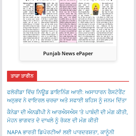
Punjab News ePaper
ਤਾਜ਼ਾ ਤਾਰੀਨ
ਫਲੋਰੀਡਾ ਵਿੱਚ ਨਿਊਡ ਡਾਇਨਿੰਗ ਆਈ: ਅਸਾਧਾਰਨ ਰੈਸਟੋਰੈਂਟ
ਅਨੁਭਵ ਨੇ ਵਾਇਰਲ ਚਰਚਾ ਅਤੇ ਸਫਾਈ ਬਹਿਸ ਨੂੰ ਜਨਮ ਦਿੱਤਾ
ਕੈਨੇਡਾ ਦੀ ਐਨਡੀਪੀ ਨੇ ਆਰਐਸਐਸ ‘ਤੇ ਪਾਬੰਦੀ ਦੀ ਮੰਗ ਕੀਤੀ,
ਮੋਹਨ ਭਾਗਵਤ ਦੇ ਦਾਖਲੇ ਨੂੰ ਰੋਕਣ ਦੀ ਮੰਗ ਕੀਤੀ
NAPA ਭਾਰਤੀ ਡਿਪੋਰਟੀਆਂ ਲਈ ਪਾਰਦਰਸ਼ਤਾ, ਕਾਨੂੰਨੀ