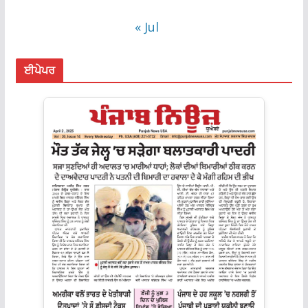
« Jul
ਈਪੇਪਰ