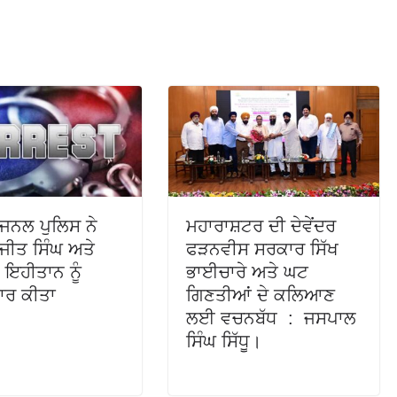
ਜਨਲ ਪੁਲਿਸ ਨੇ
ਮਹਾਰਾਸ਼ਟਰ ਦੀ ਦੇਵੇਂਦਰ
ਜੀਤ ਸਿੰਘ ਅਤੇ
ਫੜਨਵੀਸ ਸਰਕਾਰ ਸਿੱਖ
 ਇਹੀਤਾਨ ਨੂੰ
ਭਾਈਚਾਰੇ ਅਤੇ ਘਟ
ਤਾਰ ਕੀਤਾ
ਗਿਣਤੀਆਂ ਦੇ ਕਲਿਆਣ
ਲਈ ਵਚਨਬੱਧ : ਜਸਪਾਲ
ਸਿੰਘ ਸਿੱਧੂ।