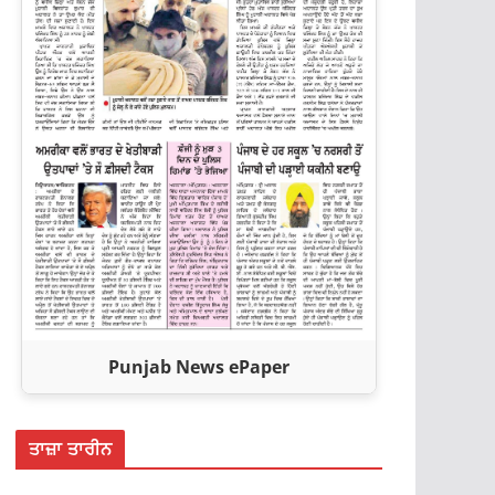
Punjab News ePaper
ਤਾਜ਼ਾ ਤਾਰੀਨ