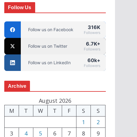
Follow Us
316K
Follow us on Facebook
Followers
6.7K+
Follow us on Twitter
Followers
60k+
Follow us on LinkedIn
Followers
Archive
August 2026
M
T
W
T
F
S
S
1
2
3
4
5
6
7
8
9