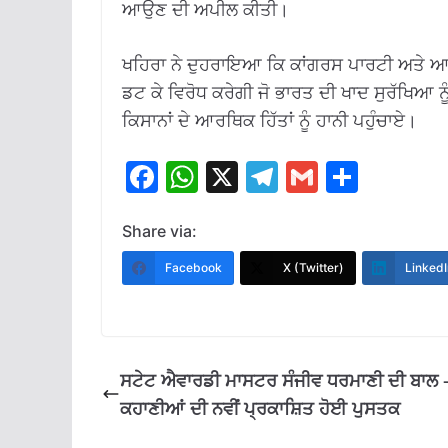
ਆਉਣ ਦੀ ਅਪੀਲ ਕੀਤੀ।
ਖਹਿਰਾ ਨੇ ਦੁਹਰਾਇਆ ਕਿ ਕਾਂਗਰਸ ਪਾਰਟੀ ਅਤੇ ਆਲ
ਡਟ ਕੇ ਵਿਰੋਧ ਕਰੇਗੀ ਜੋ ਭਾਰਤ ਦੀ ਖਾਦ ਸੁਰੱਖਿਆ ਨੂ
ਕਿਸਾਨਾਂ ਦੇ ਆਰਥਿਕ ਹਿੱਤਾਂ ਨੂੰ ਹਾਨੀ ਪਹੁੰਚਾਏ।
F
W
X
T
G
S
ac
h
el
m
h
e
at
e
ai
ar
Share via:
b
s
gr
l
e
Facebook
X (Twitter)
LinkedI
o
A
a
o
p
m
k
p
ਸਟੇਟ ਐਵਾਰਡੀ ਮਾਸਟਰ ਸੰਜੀਵ ਧਰਮਾਣੀ ਦੀ ਬਾਲ 
ਕਹਾਣੀਆਂ ਦੀ ਨਵੀਂ ਪ੍ਰਕਾਸ਼ਿਤ ਹੋਈ ਪੁਸਤਕ