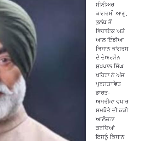
ਸੀਨੀਅਰ
ਕਾਂਗਰਸੀ ਆਗੂ,
ਭੁਲੱਥ ਤੋਂ
ਵਿਧਾਇਕ ਅਤੇ
ਆਲ ਇੰਡੀਆ
ਕਿਸਾਨ ਕਾਂਗਰਸ
ਦੇ ਚੇਅਰਮੈਨ
ਸੁਖਪਾਲ ਸਿੰਘ
ਖਹਿਰਾ ਨੇ ਅੱਜ
ਪ੍ਰਸਤਾਵਿਤ
ਭਾਰਤ-
ਅਮਰੀਕਾ ਵਪਾਰ
ਸਮਝੌਤੇ ਦੀ ਕੜੀ
ਆਲੋਚਨਾ
ਕਰਦਿਆਂ
ਇਸਨੂੰ ਕਿਸਾਨ