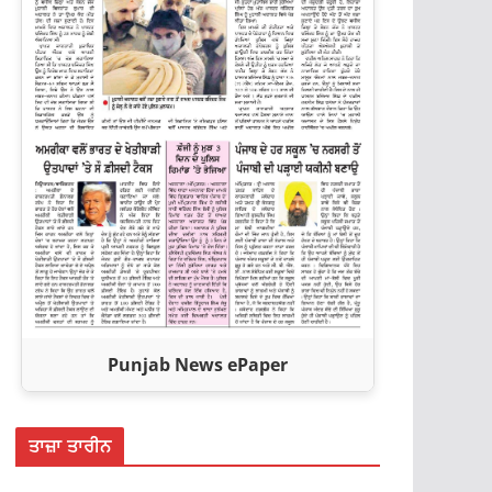
Punjab News ePaper
ਤਾਜ਼ਾ ਤਾਰੀਨ