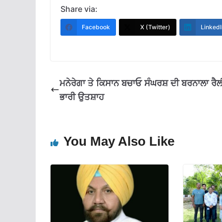
e
at
e
ai
ar
Share via:
b
s
gr
l
e
Facebook
X (Twitter)
LinkedI
o
A
a
o
p
m
k
p
ਮਨੇਰੇਗਾ ਤੇ ਕਿਸਾਨ ਬਚਾਓ ਸੰਘਰਸ਼ ਦੀ ਬਰਨਾਲਾ ਰੈਲ
ਭਾਰੀ ਉਤਸ਼ਾਹ
You May Also Like