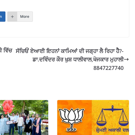
n
More
ੀ ਵਿੱਚ
ਸੱਚਿਓਂ ਏਆਈ ਇਹਨਾਂ ਕਾਮਿਆਂ ਦੀ ਜਗ੍ਹਾ ਲੈ ਰਿਹਾ ਹੈੈ?-
ਡਾ.ਦਵਿੰਦਰ ਕੌਰ ਖੁਸ਼ ਧਾਲੀਵਾਲ,ਖੋਜਕਾਰ ਮੁਹਾਲੀ
8847227740