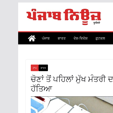
Skip
to
content
ਪੰਜਾਬ
ਭਾਰਤ
ਦੇਸ਼-ਵਿਦੇਸ਼
ਫ਼ੁਟਕਲ
ਟਾਪ
ਭਾਰਤ
ਚੋਣਾਂ ਤੋਂ ਪਹਿਲਾਂ ਮੁੱਖ ਮੰਤ
ਹੱਤਿਆ