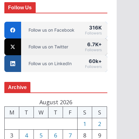
Follow Us
316K
Follow us on Facebook
Followers
6.7K+
Follow us on Twitter
Followers
60k+
Follow us on LinkedIn
Followers
Archive
August 2026
M
T
W
T
F
S
S
1
2
3
4
5
6
7
8
9