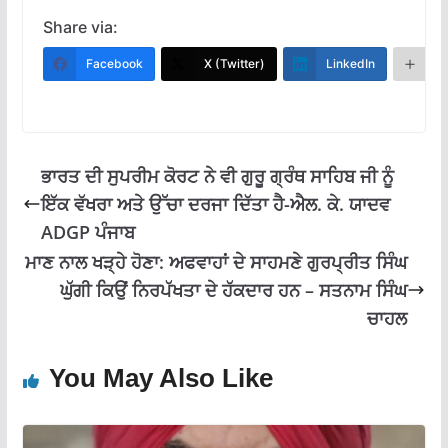
ac
h
el
m
h
e
at
e
ai
ar
Share via:
b
s
gr
l
e
Facebook
X (Twitter)
LinkedIn
M
o
A
a
o
p
m
k
p
ਭਾਰਤ ਦੀ ਸੁਪਰੀਮ ਕੋਰਟ ਨੇ ਵੀ ਗੁਰੂ ਗ੍ਰੰਥ ਸਾਹਿਬ ਜੀ ਨੂੰ
ਇੱਕ ਵੱਖਰਾ ਅਤੇ ਉੱਚਾ ਦਰਜਾ ਦਿੱਤਾ ਹੈ-ਐਲ. ਕੇ. ਯਾਦਵ
ADGP ਪੰਜਾਬ
ਮਾਣ ਨਾਲ ਖੜ੍ਹੇ ਹੋਣਾ: ਅਫਵਾਹਾਂ ਦੇ ਸਾਹਮਣੇ ਗੁਰਪ੍ਰੀਤ ਸਿੰਘ
ਘੁੱਗੀ ਕਿਉਂ ਨਿਰਪੱਖਤਾ ਦੇ ਹੱਕਦਾਰ ਹਨ – ਸਤਨਾਮ ਸਿੰਘ
ਚਾਹਲ
You May Also Like