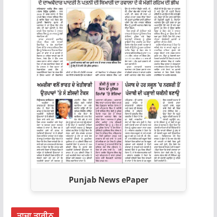
Punjab News ePaper
ਤਾਜ਼ਾ ਤਾਰੀਨ