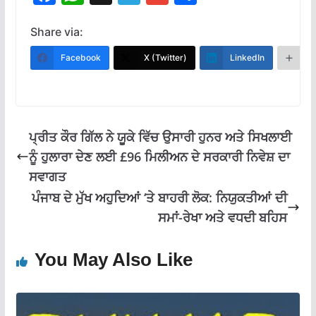
ac
h
el
m
h
e
at
e
ai
ar
Share via:
b
s
gr
l
e
Facebook
X (Twitter)
LinkedIn
M
o
A
a
o
p
m
k
p
ਪ੍ਰੀਤ ਕੌਰ ਗਿੱਲ ਨੇ ਯੂਕੇ ਵਿੱਚ ਉਸਾਰੀ ਹੁਨਰ ਅਤੇ ਸਿਖਲਾਈ
ਨੂੰ ਹੁਲਾਰਾ ਦੇਣ ਲਈ £96 ਮਿਲੀਅਨ ਦੇ ਸਰਕਾਰੀ ਨਿਵੇਸ਼ ਦਾ
ਸਵਾਗਤ
ਪੰਜਾਬ ਦੇ ਮੁੱਖ ਅਹੁਦਿਆਂ ‘ਤੇ ਬਾਹਰੀ ਲੋਕ: ਨਿਯੁਕਤੀਆਂ ਦੀ
ਸਮਾਂ-ਰੇਖਾ ਅਤੇ ਵਧਦੀ ਬਹਿਸ
You May Also Like