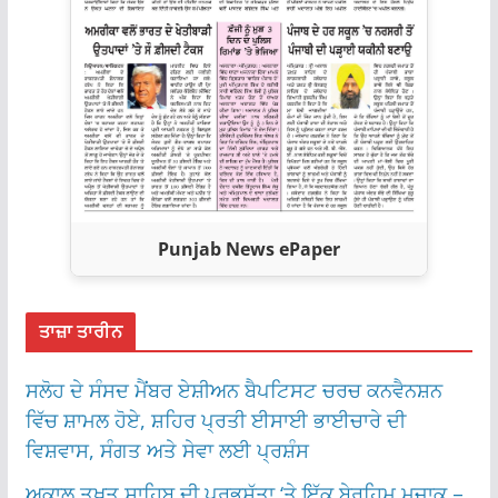
Punjab News ePaper
ਤਾਜ਼ਾ ਤਾਰੀਨ
ਸਲੋਹ ਦੇ ਸੰਸਦ ਮੈਂਬਰ ਏਸ਼ੀਅਨ ਬੈਪਟਿਸਟ ਚਰਚ ਕਨਵੈਨਸ਼ਨ
ਵਿੱਚ ਸ਼ਾਮਲ ਹੋਏ, ਸ਼ਹਿਰ ਪ੍ਰਤੀ ਈਸਾਈ ਭਾਈਚਾਰੇ ਦੀ
ਵਿਸ਼ਵਾਸ, ਸੰਗਤ ਅਤੇ ਸੇਵਾ ਲਈ ਪ੍ਰਸ਼ੰਸ
ਅਕਾਲ ਤਖ਼ਤ ਸਾਹਿਬ ਦੀ ਪ੍ਰਭੂਸੱਤਾ ‘ਤੇ ਇੱਕ ਬੇਰਹਿਮ ਮਜ਼ਾਕ –