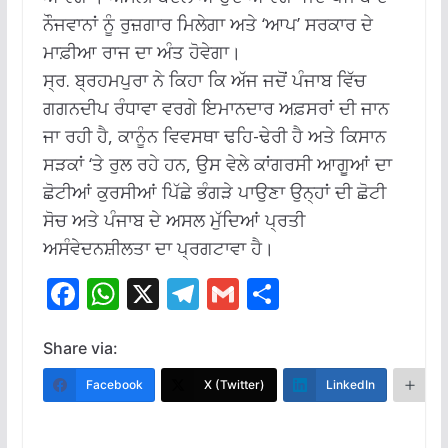
ਨੌਜਵਾਨਾਂ ਨੂੰ ਰੁਜ਼ਗਾਰ ਮਿਲੇਗਾ ਅਤੇ ‘ਆਪ’ ਸਰਕਾਰ ਦੇ
ਮਾਫ਼ੀਆ ਰਾਜ ਦਾ ਅੰਤ ਹੋਵੇਗਾ।
ਸ੍ਰ. ਬ੍ਰਹਮਪੁਰਾ ਨੇ ਕਿਹਾ ਕਿ ਅੱਜ ਜਦੋਂ ਪੰਜਾਬ ਵਿੱਚ
ਗਗਨਦੀਪ ਰੰਧਾਵਾ ਵਰਗੇ ਇਮਾਨਦਾਰ ਅਫ਼ਸਰਾਂ ਦੀ ਜਾਨ
ਜਾ ਰਹੀ ਹੈ, ਕਾਨੂੰਨ ਵਿਵਸਥਾ ਢਹਿ-ਢੇਰੀ ਹੈ ਅਤੇ ਕਿਸਾਨ
ਸੜਕਾਂ ‘ਤੇ ਰੁਲ ਰਹੇ ਹਨ, ਉਸ ਵੇਲੇ ਕਾਂਗਰਸੀ ਆਗੂਆਂ ਦਾ
ਛੋਟੀਆਂ ਕੁਰਸੀਆਂ ਪਿੱਛੇ ਭੰਗੜੇ ਪਾਉਣਾ ਉਨ੍ਹਾਂ ਦੀ ਛੋਟੀ
ਸੋਚ ਅਤੇ ਪੰਜਾਬ ਦੇ ਅਸਲ ਮੁੱਦਿਆਂ ਪ੍ਰਤੀ
ਅਸੰਵੇਦਨਸ਼ੀਲਤਾ ਦਾ ਪ੍ਰਗਟਾਵਾ ਹੈ।
F
W
X
T
G
S
ac
h
el
m
h
e
at
e
ai
ar
Share via:
b
s
gr
l
e
Facebook
X (Twitter)
LinkedIn
M
o
A
a