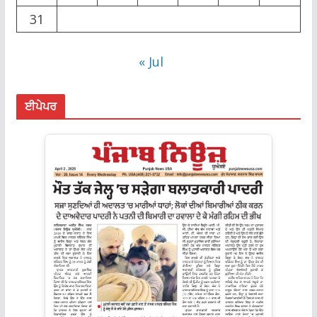
31
« Jul
ਈਪੇਪਰ