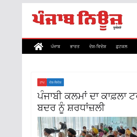
Skip
to
content
ਪੰਜਾਬ
ਭਾਰਤ
ਦੇਸ਼-ਵਿਦੇਸ਼
ਫ਼ੁਟਕਲ
ਟਾਪ
ਦੇਸ਼-ਵਿਦੇਸ਼
ਪੰਜਾਬੀ ਕਲਮਾਂ ਦਾ ਕਾਫ਼ਲਾ ਟਰ
ਬਦਰ ਨੂੰ ਸ਼ਰਧਾਂਜ਼ਲੀ