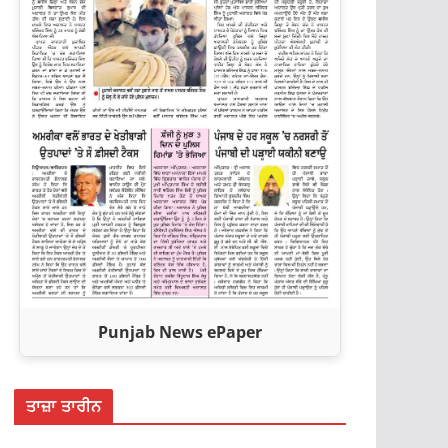
Punjab News ePaper
ਤਾਜ਼ਾ ਤਾਰੀਨ