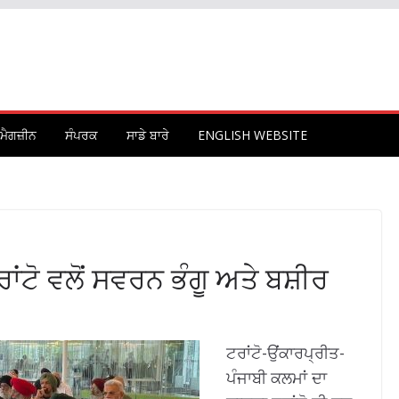
ਮੈਗਜ਼ੀਨ
ਸੰਪਰਕ
ਸਾਡੇ ਬਾਰੇ
ENGLISH WEBSITE
ਾਂਟੋ ਵਲੋਂ ਸਵਰਨ ਭੰਗੂ ਅਤੇ ਬਸ਼ੀਰ
ਟਰਾਂਟੋ-ਉਂਕਾਰਪ੍ਰੀਤ-
ਪੰਜਾਬੀ ਕਲਮਾਂ ਦਾ