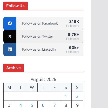
Follow Us
316K
Follow us on Facebook
Followers
6.7K+
Follow us on Twitter
Followers
60k+
Follow us on LinkedIn
Followers
Archive
August 2026
M
T
W
T
F
S
S
1
2
3
4
5
6
7
8
9