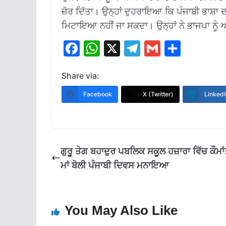
ਜ਼ੋਰ ਦਿੱਤਾ। ਉਨ੍ਹਾਂ ਦੁਹਰਾਇਆ ਕਿ ਪੰਜਾਬੀ ਭਾਸ਼ਾ 
ਮਿਟਾਇਆ ਨਹੀਂ ਜਾ ਸਕਦਾ। ਉਨ੍ਹਾਂ ਨੇ ਭਾਜਪਾ ਨੂੰ ਅ
F
W
X
T
G
S
ac
h
el
m
h
e
at
e
ai
ar
Share via:
b
s
gr
l
e
Facebook
X (Twitter)
LinkedI
o
A
a
o
p
m
k
p
ਗੁਰੂ ਤੇਗ ਬਹਾਦੁਰ ਪਬਲਿਕ ਸਕੂਲ ਹਜ਼ਾਰਾ ਵਿੱਚ ਕੌਮਾ
ਮਾਂ ਬੋਲੀ ਪੰਜਾਬੀ ਦਿਵਸ ਮਨਾਇਆ
You May Also Like