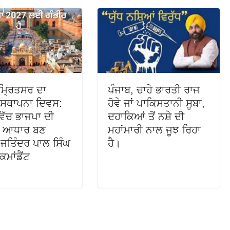
ੰਮ੍ਰਿਤਸਰ ਦਾ
ਪੰਜਾਬ, ਚਾਹੇ ਭਾਰਤੀ ਰਾਜ
 ਸਥਾਪਨਾ ਦਿਵਸ:
ਹੋਵੇ ਜਾਂ ਪਾਕਿਸਤਾਨੀ ਸੂਬਾ,
ਿੱਚ ਭਾਜਪਾ ਦੀ
ਦਹਾਕਿਆਂ ਤੋਂ ਨਸ਼ੇ ਦੀ
ਦਾ ਆਧਾਰ ਬਣ
ਮਹਾਂਮਾਰੀ ਨਾਲ ਜੂਝ ਰਿਹਾ
ਜਤਿੰਦਰ ਪਾਲ ਸਿੰਘ
ਹੈ।
ਕਮਾਂਡੈਂਟ