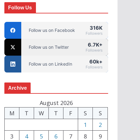
Follow Us
316K
Follow us on Facebook
Followers
6.7K+
Follow us on Twitter
Followers
60k+
Follow us on LinkedIn
Followers
Archive
August 2026
M
T
W
T
F
S
S
1
2
3
4
5
6
7
8
9