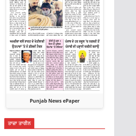
Punjab News ePaper
ਤਾਜ਼ਾ ਤਾਰੀਨ