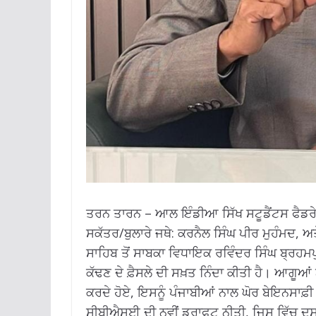
ਤਰਨ ਤਾਰਨ – ਆਲ ਇੰਡੀਆ ਸਿੱਖ ਸਟੂਡੈਂਟਸ ਫੈਡਰੇਸ
ਸਕੱਤਰ/ਬੁਲਾਰੇ ਜਥੇ: ਕਰਨੈਲ ਸਿੰਘ ਪੀਰ ਮੁਹੰਮਦ, ਅ
ਸਾਹਿਬ ਤੋਂ ਸਾਬਕਾ ਵਿਧਾਇਕ ਰਵਿੰਦਰ ਸਿੰਘ ਬ੍ਰਹਮਪੁਰ
ਕੱਢਣ ਦੇ ਫ਼ੈਸਲੇ ਦੀ ਸਖ਼ਤ ਨਿੰਦਾ ਕੀਤੀ ਹੈ। ਆਗੂਆ
ਕਰਦੇ ਹੋਏ, ਇਸਨੂੰ ਪੰਜਾਬੀਆਂ ਨਾਲ ਘੋਰ ਬੇਇਨਸਾਫ਼ੀ
ਸੀਬੀਐਸਈ ਦੀ ਨਵੀਂ ਡਰਾਫਟ ਨੀਤੀ, ਜਿਸ ਵਿੱਚ ਦਸਵ