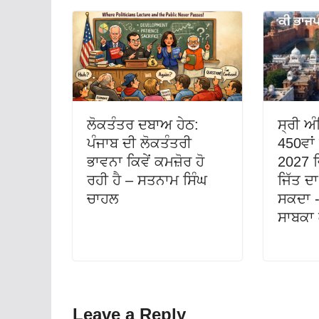
ਲੋਕਤੰਤਰ ਦਬਾਅ ਹੇਠ:
ਸ੍ਰੀ ਅ
ਪੰਜਾਬ ਦੀ ਲੋਕਤੰਤਰੀ
450ਵਾਂ
ਭਾਵਨਾ ਕਿਵੇਂ ਕਮਜ਼ੋਰ ਹੋ
2027 ਵ
ਰਹੀ ਹੈ – ਸਤਨਾਮ ਸਿੰਘ
ਜਿੱਤ 
ਚਾਹਲ
ਸਕਦਾ -
ਸਾਬਕਾ 
Leave a Reply