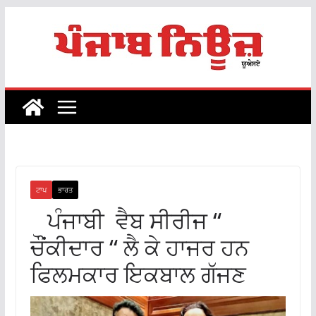
Skip
to
content
ਟਾਪ
ਭਾਰਤ
ਪੰਜਾਬੀ ਵੈਬ ਸੀਰੀਜ “
ਚੌਂਕੀਦਾਰ “ ਲੈ ਕੇ ਹਾਜਰ ਹਨ
ਫਿਲਮਕਾਰ ਇਕਬਾਲ ਗੱਜਣ