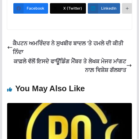
b
s
gr
l
e
Facebook
X (Twitter)
LinkedIn
M
o
A
a
o
p
m
k
p
ਕੈਪਟਨ ਅਮਰਿੰਦਰ ਨੇ ਸੁਖਬੀਰ ਬਾਦਲ ‘ਤੇ ਹਮਲੇ ਦੀ ਕੀਤੀ
ਨਿੰਦਾ
ਕਾਫ਼ਲੇ ਵੱਲੋਂ ਇਸਦੇ ਫਾਊਂਡਿੰਗ ਮੈਂਬਰ ਤੇ ਲੇਖਕ ਮੇਜਰ ਮਾਂਗਟ
ਨਾਲ਼ ਵਿਸ਼ੇਸ਼ ਗੱਲਬਾਤ
You May Also Like