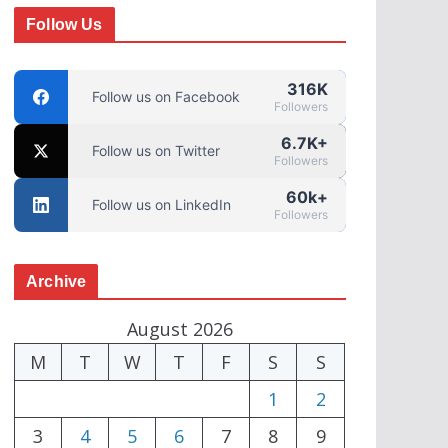
Follow Us
316K
Follow us on Facebook
Followers
6.7K+
Follow us on Twitter
Followers
60k+
Follow us on LinkedIn
Followers
Archive
August 2026
M
T
W
T
F
S
S
1
2
3
4
5
6
7
8
9