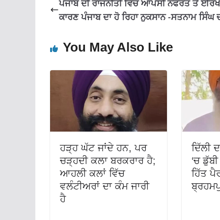
ਪੰਜਾਬ ਦੀ ਰਾਜਨੀਤੀ ਵਿੱਚ ਆਪਸੀ ਨਫਰਤ ਤੇ ਈਰਖਾ
ਕਾਰਣ ਪੰਜਾਬ ਦਾ ਹੋ ਰਿਹਾ ਨੁਕਸਾਨ -ਸਤਨਾਮ ਸਿੰਘ
You May Also Like
ਹੜ੍ਹ ਘੱਟ ਜਾਂਦੇ ਹਨ, ਪਰ
ਦਿੱਲੀ 
ਚੜ੍ਹਦੀ ਕਲਾ ਬਰਕਰਾਰ ਹੈ;
‘ਚ ਡੁੱਬ
ਆਹਲੀ ਕਲਾਂ ਵਿੱਚ
ਹਿੱਤ ਪੈ
ਵਲੰਟੀਅਰਾਂ ਦਾ ਕੰਮ ਜਾਰੀ
ਬ੍ਰਹਮਪ
ਹੈ