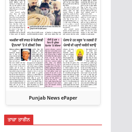
Punjab News ePaper
ਤਾਜ਼ਾ ਤਾਰੀਨ