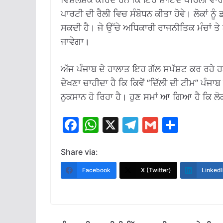
ਪਾਰਟੀ ਦੀ ਰੈਲੀ ਵਿਚ ਸੰਬੋਧਨ ਕੀਤਾ ਹੋਵੇ। ਲੋਕਾਂ 
ਸਕਦੀ ਹੈ। ਜੇ ਉੱਚੇ ਅਧਿਕਾਰੀ ਰਾਜਨੀਤਿਕ ਮੰਚਾਂ ਤੇ
ਜਾਵੇਗਾ।
ਅੱਜ ਪੰਜਾਬ ਦੇ ਹਾਲਾਤ ਇਹ ਗੱਲ ਸਪੱਸ਼ਟ ਕਰ ਰਹੇ ਹਨ ਕ
ਦੇਖਣਾ ਚਾਹੀਦਾ ਹੈ ਕਿ ਕਿਵੇਂ “ਦਿੱਲੀ ਦੀ ਟੀਮ” ਪੰਜਾਬ
ਨੁਕਸਾਨ ਹੋ ਰਿਹਾ ਹੈ। ਹੁਣ ਸਮਾਂ ਆ ਗਿਆ ਹੈ ਕਿ ਲੋ
F
W
X
T
G
S
ac
h
el
m
h
e
at
e
ai
ar
Share via:
b
s
gr
l
e
Facebook
X (Twitter)
LinkedI
o
A
a
o
p
m
k
p