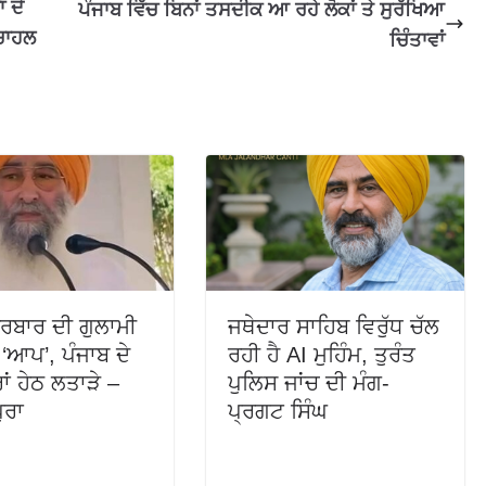
 ਦੇ
ਪੰਜਾਬ ਵਿੱਚ ਬਿਨਾਂ ਤਸਦੀਕ ਆ ਰਹੇ ਲੋਕਾਂ ਤੇ ਸੁਰੱਖਿਆ
 ਚਾਹਲ
ਚਿੰਤਾਵਾਂ
ਦਰਬਾਰ ਦੀ ਗੁਲਾਮੀ
ਜਥੇਦਾਰ ਸਾਹਿਬ ਵਿਰੁੱਧ ਚੱਲ
ੀ ‘ਆਪ’, ਪੰਜਾਬ ਦੇ
ਰਹੀ ਹੈ AI ਮੁਹਿੰਮ, ਤੁਰੰਤ
ਰਾਂ ਹੇਠ ਲਤਾੜੇ –
ਪੁਲਿਸ ਜਾਂਚ ਦੀ ਮੰਗ-
ੁਰਾ
ਪ੍ਰਗਟ ਸਿੰਘ