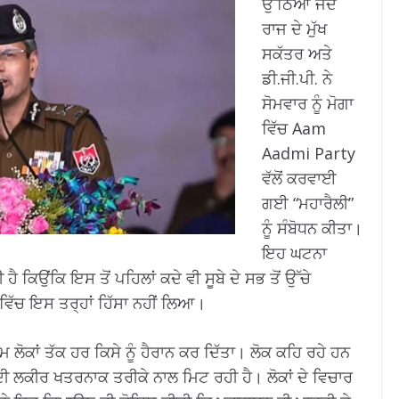
ਉੱਠਿਆ ਜਦੋਂ
ਰਾਜ ਦੇ ਮੁੱਖ
ਸਕੱਤਰ ਅਤੇ
ਡੀ.ਜੀ.ਪੀ. ਨੇ
ਸੋਮਵਾਰ ਨੂੰ ਮੋਗਾ
ਵਿੱਚ Aam
Aadmi Party
ਵੱਲੋਂ ਕਰਵਾਈ
ਗਈ “ਮਹਾਰੈਲੀ”
ਨੂੰ ਸੰਬੋਧਨ ਕੀਤਾ।
ਇਹ ਘਟਨਾ
ਹੈ ਕਿਉਂਕਿ ਇਸ ਤੋਂ ਪਹਿਲਾਂ ਕਦੇ ਵੀ ਸੂਬੇ ਦੇ ਸਭ ਤੋਂ ਉੱਚੇ
ਵਿੱਚ ਇਸ ਤਰ੍ਹਾਂ ਹਿੱਸਾ ਨਹੀਂ ਲਿਆ।
ਮ ਲੋਕਾਂ ਤੱਕ ਹਰ ਕਿਸੇ ਨੂੰ ਹੈਰਾਨ ਕਰ ਦਿੱਤਾ। ਲੋਕ ਕਹਿ ਰਹੇ ਹਨ
 ਲਕੀਰ ਖਤਰਨਾਕ ਤਰੀਕੇ ਨਾਲ ਮਿਟ ਰਹੀ ਹੈ। ਲੋਕਾਂ ਦੇ ਵਿਚਾਰ