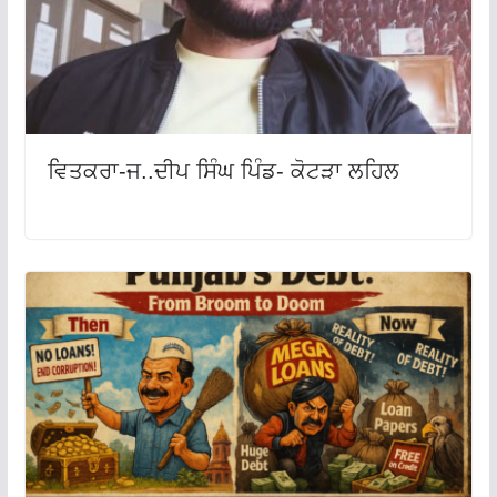
ਵਿਤਕਰਾ-ਜ..ਦੀਪ ਸਿੰਘ ਪਿੰਡ- ਕੋਟੜਾ ਲਹਿਲ