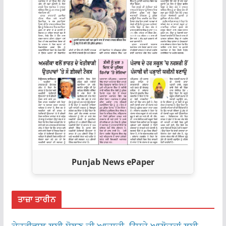
Punjab News ePaper
ਤਾਜ਼ਾ ਤਾਰੀਨ