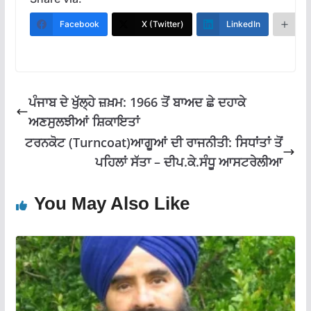
e
at
e
ai
ar
b
s
gr
l
e
Facebook
X (Twitter)
LinkedIn
M
o
A
a
o
p
m
k
p
ਪੰਜਾਬ ਦੇ ਖੁੱਲ੍ਹੇ ਜ਼ਖ਼ਮ: 1966 ਤੋਂ ਬਾਅਦ ਛੇ ਦਹਾਕੇ
ਅਣਸੁਲਝੀਆਂ ਸ਼ਿਕਾਇਤਾਂ
ਟਰਨਕੋਟ (Turncoat)ਆਗੂਆਂ ਦੀ ਰਾਜਨੀਤੀ: ਸਿਧਾਂਤਾਂ ਤੋਂ
ਪਹਿਲਾਂ ਸੱਤਾ – ਦੀਪ.ਕੇ.ਸੰਧੂ ਆਸਟਰੇਲੀਆ
You May Also Like