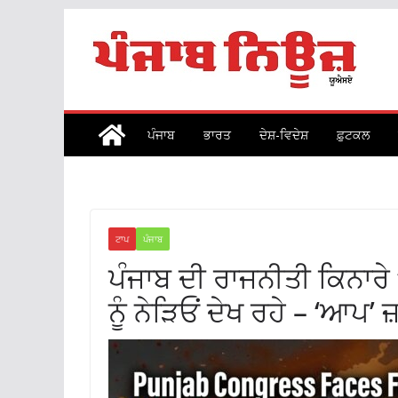
Skip
to
content
ਪੰਜਾਬ
ਭਾਰਤ
ਦੇਸ਼-ਵਿਦੇਸ਼
ਫ਼ੁਟਕਲ
ਟਾਪ
ਪੰਜਾਬ
ਪੰਜਾਬ ਦੀ ਰਾਜਨੀਤੀ ਕਿਨਾਰੇ 
ਨੂੰ ਨੇੜਿਓਂ ਦੇਖ ਰਹੇ – ‘ਆਪ