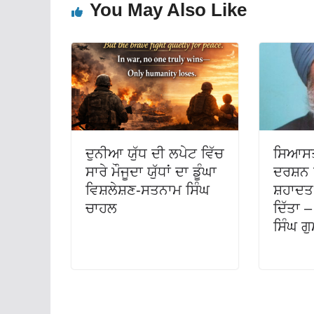
You May Also Like
ਦੁਨੀਆ ਯੁੱਧ ਦੀ ਲਪੇਟ ਵਿੱਚ
ਸਿਆਸਤ
ਸਾਰੇ ਮੌਜੂਦਾ ਯੁੱਧਾਂ ਦਾ ਡੂੰਘਾ
ਦਰਸ਼ਨ ਸ
ਵਿਸ਼ਲੇਸ਼ਣ-ਸਤਨਾਮ ਸਿੰਘ
ਸ਼ਹਾਦਤ ਨ
ਚਾਹਲ
ਦਿੱਤਾ 
ਸਿੰਘ ਗ