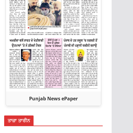
Punjab News ePaper
ਤਾਜ਼ਾ ਤਾਰੀਨ