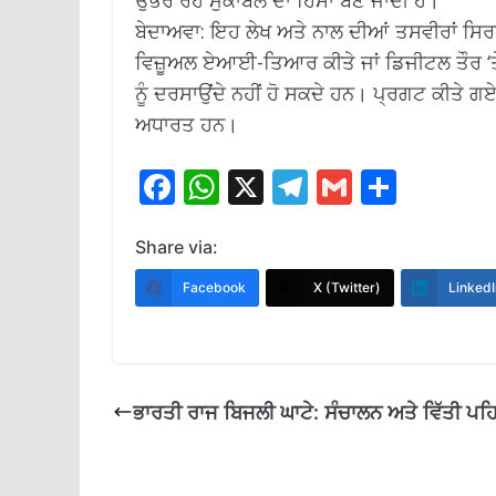
ਉਭਰ ਰਹੇ ਮੁਕਾਬਲੇ ਦਾ ਹਿੱਸਾ ਬਣ ਜਾਂਦੀ ਹੈ।
ਬੇਦਾਅਵਾ: ਇਹ ਲੇਖ ਅਤੇ ਨਾਲ ਦੀਆਂ ਤਸਵੀਰਾਂ ਸਿਰਫ
ਵਿਜ਼ੂਅਲ ਏਆਈ-ਤਿਆਰ ਕੀਤੇ ਜਾਂ ਡਿਜੀਟਲ ਤੌਰ ‘ਤ
ਨੂੰ ਦਰਸਾਉਂਦੇ ਨਹੀਂ ਹੋ ਸਕਦੇ ਹਨ। ਪ੍ਰਗਟ ਕੀਤੇ 
ਅਧਾਰਤ ਹਨ।
F
W
X
T
G
S
ac
h
el
m
h
e
at
e
ai
ar
Share via:
b
s
gr
l
e
Facebook
X (Twitter)
LinkedI
o
A
a
o
p
m
k
p
ਭਾਰਤੀ ਰਾਜ ਬਿਜਲੀ ਘਾਟੇ: ਸੰਚਾਲਨ ਅਤੇ ਵਿੱਤੀ ਪਹਿ