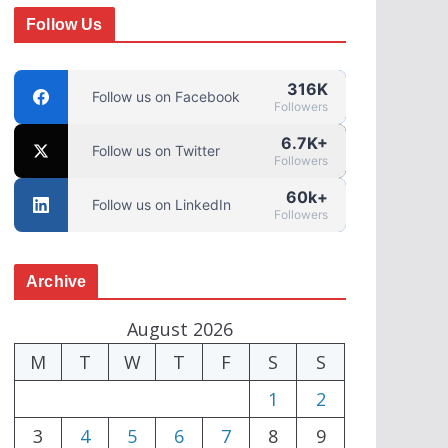
Follow Us
316K
Follow us on Facebook
Followers
6.7K+
Follow us on Twitter
Followers
60k+
Follow us on LinkedIn
Followers
Archive
August 2026
M
T
W
T
F
S
S
1
2
3
4
5
6
7
8
9