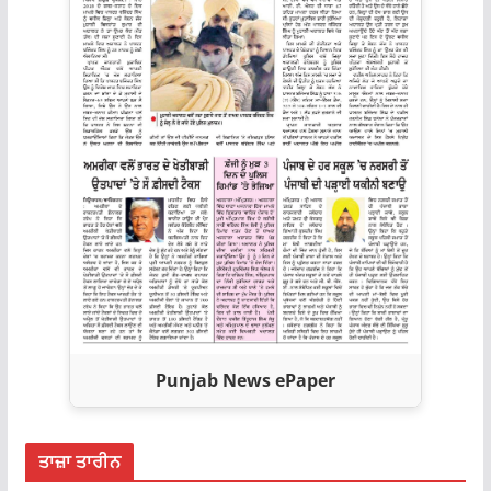
Punjab News ePaper
ਤਾਜ਼ਾ ਤਾਰੀਨ