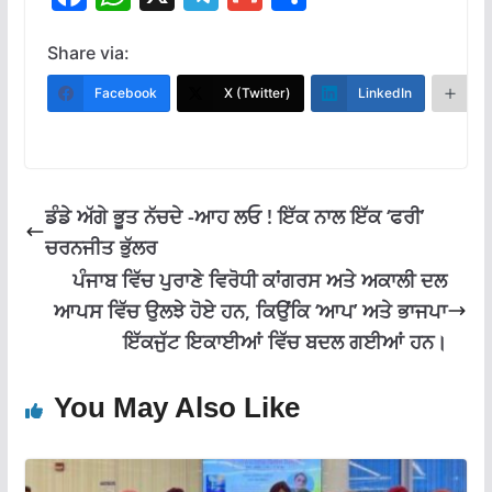
ac
h
el
m
h
e
at
e
ai
ar
Share via:
b
s
gr
l
e
Facebook
X (Twitter)
LinkedIn
M
o
A
a
o
p
m
k
p
ਡੰਡੇ ਅੱਗੇ ਭੂਤ ਨੱਚਦੇ -ਆਹ ਲਓ ! ਇੱਕ ਨਾਲ ਇੱਕ ‘ਫਰੀ’
ਚਰਨਜੀਤ ਭੁੱਲਰ
ਪੰਜਾਬ ਵਿੱਚ ਪੁਰਾਣੇ ਵਿਰੋਧੀ ਕਾਂਗਰਸ ਅਤੇ ਅਕਾਲੀ ਦਲ
ਆਪਸ ਵਿੱਚ ਉਲਝੇ ਹੋਏ ਹਨ, ਕਿਉਂਕਿ ‘ਆਪ’ ਅਤੇ ਭਾਜਪਾ
ਇੱਕਜੁੱਟ ਇਕਾਈਆਂ ਵਿੱਚ ਬਦਲ ਗਈਆਂ ਹਨ।
You May Also Like