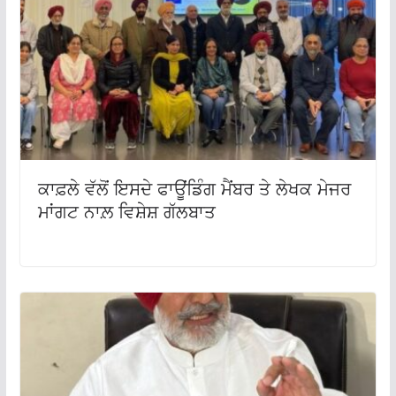
ਕਾਫ਼ਲੇ ਵੱਲੋਂ ਇਸਦੇ ਫਾਊਂਡਿੰਗ ਮੈਂਬਰ ਤੇ ਲੇਖਕ ਮੇਜਰ
ਮਾਂਗਟ ਨਾਲ਼ ਵਿਸ਼ੇਸ਼ ਗੱਲਬਾਤ