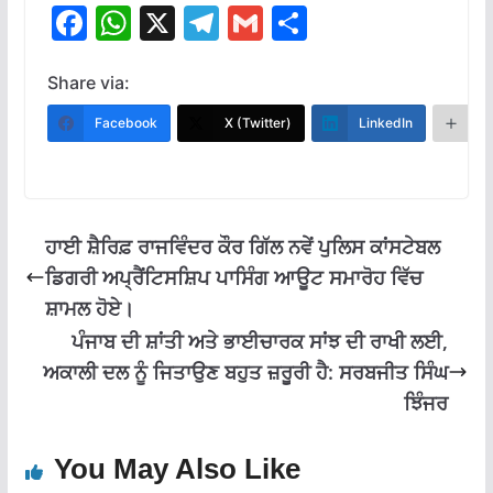
F
W
X
T
G
S
ac
h
el
m
h
e
at
e
ai
ar
Share via:
b
s
gr
l
e
Facebook
X (Twitter)
LinkedIn
M
o
A
a
o
p
m
k
p
ਹਾਈ ਸ਼ੈਰਿਫ਼ ਰਾਜਵਿੰਦਰ ਕੌਰ ਗਿੱਲ ਨਵੇਂ ਪੁਲਿਸ ਕਾਂਸਟੇਬਲ
ਡਿਗਰੀ ਅਪ੍ਰੈਂਟਿਸਸ਼ਿਪ ਪਾਸਿੰਗ ਆਊਟ ਸਮਾਰੋਹ ਵਿੱਚ
ਸ਼ਾਮਲ ਹੋਏ।
ਪੰਜਾਬ ਦੀ ਸ਼ਾਂਤੀ ਅਤੇ ਭਾਈਚਾਰਕ ਸਾਂਝ ਦੀ ਰਾਖੀ ਲਈ,
ਅਕਾਲੀ ਦਲ ਨੂੰ ਜਿਤਾਉਣ ਬਹੁਤ ਜ਼ਰੂਰੀ ਹੈ: ਸਰਬਜੀਤ ਸਿੰਘ
ਝਿੰਜਰ
You May Also Like