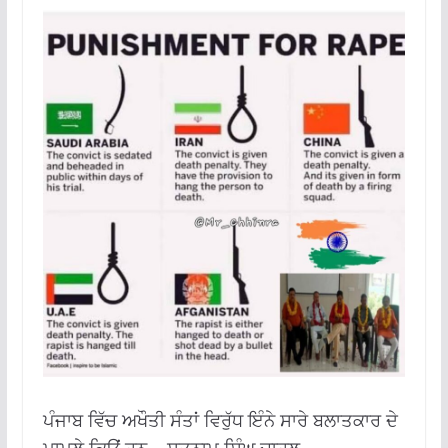
ਪੰਜਾਬ ਵਿੱਚ ਅਖੌਤੀ ਸੰਤਾਂ ਵਿਰੁੱਧ ਇੰਨੇ ਸਾਰੇ ਬਲਾਤਕਾਰ ਦੇ