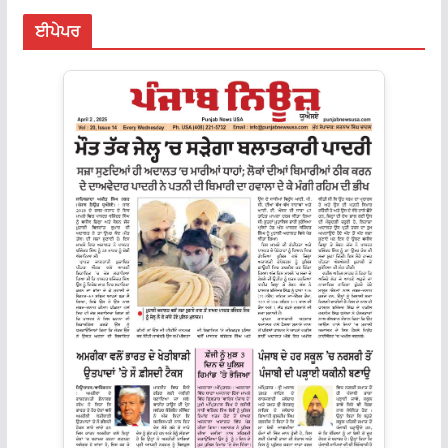
ਈਪੇਪਰ