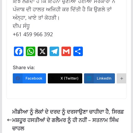
ਇੰਝ ਲੱਗਦਾ ਹੈ ਕਿ ਇਹਨਾਂ ਚੁਣੀਆਂ ਹੋਈਆਂ ਸਰਕਾਰਾਂ ਨੇ
ਪੰਜਾਬ ਦੀ ਹਾਲਤ ਅਜਿਹੀ ਕਰ ਦਿੱਤੀ ਹੈ ਕਿ ਉਗਲੇ ਤਾਂ
ਅੰਨ੍ਹਾ, ਖਾਏ ਤਾਂ ਕੋਹੜੀ।
ਦੀਪ ਸੰਧੂ
+61 459 966 392
F
W
X
T
G
S
ac
h
el
m
h
e
at
e
ai
ar
Share via:
b
s
gr
l
e
Facebook
X (Twitter)
LinkedIn
M
o
A
a
o
p
m
k
p
ਮੀਡੀਆ ਨੂੰ ਲੋਕਾਂ ਦੇ ਦਰਦ ਨੂੰ ਦਰਸਾਉਣਾ ਚਾਹੀਦਾ ਹੈ, ਸਿਰਫ਼
ਮਸ਼ਹੂਰ ਹਸਤੀਆਂ ਦੇ ਗਲੈਮਰ ਨੂੰ ਹੀ ਨਹੀਂ – ਸਤਨਾਮ ਸਿੰਘ
ਚਾਹਲ