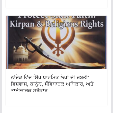
ਨਾਂਦੇੜ ਵਿੱਚ ਸਿੱਖ ਧਾਰਮਿਕ ਲੇਖਾਂ ਦੀ ਜ਼ਬਤੀ:
ਵਿਸ਼ਵਾਸ, ਕਾਨੂੰਨ, ਸੰਵਿਧਾਨਕ ਅਧਿਕਾਰ, ਅਤੇ
ਭਾਈਚਾਰਕ ਸਰੋਕਾਰ